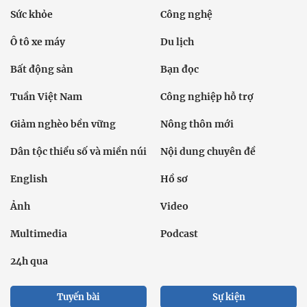
Sức khỏe
Công nghệ
Ô tô xe máy
Du lịch
Bất động sản
Bạn đọc
Tuần Việt Nam
Công nghiệp hỗ trợ
Giảm nghèo bền vững
Nông thôn mới
Dân tộc thiểu số và miền núi
Nội dung chuyên đề
English
Hồ sơ
Ảnh
Video
Multimedia
Podcast
24h qua
Tuyến bài
Sự kiện