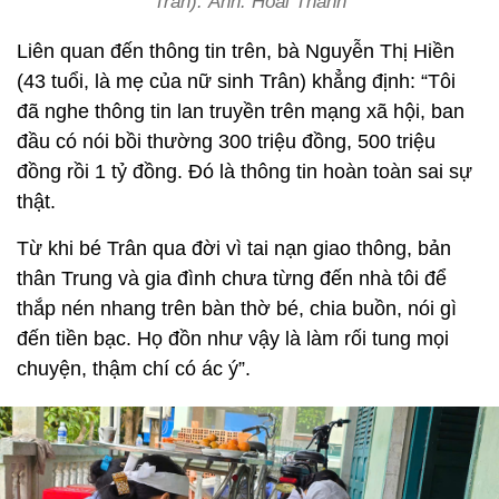
Trân). Ảnh: Hoài Thanh
Liên quan đến thông tin trên, bà Nguyễn Thị Hiền
(43 tuổi, là mẹ của nữ sinh Trân) khẳng định: “Tôi
đã nghe thông tin lan truyền trên mạng xã hội, ban
đầu có nói bồi thường 300 triệu đồng, 500 triệu
đồng rồi 1 tỷ đồng. Đó là thông tin hoàn toàn sai sự
thật.
Từ khi bé Trân qua đời vì tai nạn giao thông, bản
thân Trung và gia đình chưa từng đến nhà tôi để
thắp nén nhang trên bàn thờ bé, chia buồn, nói gì
đến tiền bạc. Họ đồn như vậy là làm rối tung mọi
chuyện, thậm chí có ác ý”.