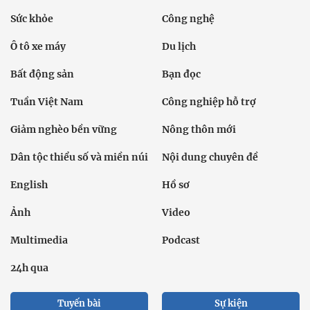
Sức khỏe
Công nghệ
Ô tô xe máy
Du lịch
Bất động sản
Bạn đọc
Tuần Việt Nam
Công nghiệp hỗ trợ
Giảm nghèo bền vững
Nông thôn mới
Dân tộc thiểu số và miền núi
Nội dung chuyên đề
English
Hồ sơ
Ảnh
Video
Multimedia
Podcast
24h qua
Tuyến bài
Sự kiện