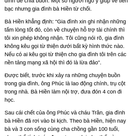
đình để chia buồn. Một số người ngỏ ý giúp về tiền
bạc nhưng gia đình bà Hiền từ chối.
Bà Hiền khẳng định: “Gia đình xin ghi nhận những
tấm lòng tốt đó, còn về chuyện hỗ trợ tài chính thì
tôi xin phép không nhận. Tôi cũng nói rõ, gia đình
không kêu gọi từ thiện dưới bất kỳ hình thức nào.
Nếu có ai kêu gọi từ thiện cho gia đình tôi trên các
nền tảng mạng xã hội thì đó là lừa đảo”.
Được biết, trước khi xảy ra những chuyện buồn
trong gia đình, ông Phúc là lao động chính, trụ cột
trong nhà. Bà Hiền làm nội trợ, đưa đón 4 con đi
học.
Sau cái chết của ông Phúc và cháu Trân, gia đình
bà Hiền đã rơi vào bi kịch. Theo bà Hiền, hiện nay
bà và 3 con sống cùng cha chồng gần 100 tuổi,