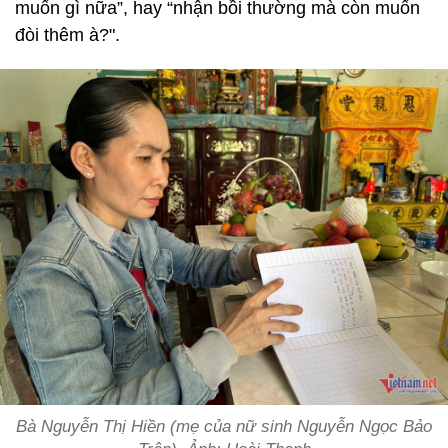
muốn gì nữa”, hay “nhận bồi thường mà còn muốn
đòi thêm à?".
Bà Nguyễn Thị Hiền (mẹ của nữ sinh Nguyễn Ngọc Bảo