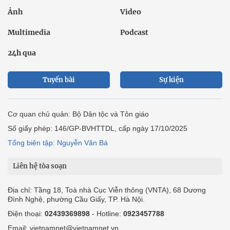
Ảnh
Video
Multimedia
Podcast
24h qua
Tuyến bài
Sự kiện
Cơ quan chủ quản: Bộ Dân tộc và Tôn giáo
Số giấy phép: 146/GP-BVHTTDL, cấp ngày 17/10/2025
Tổng biên tập: Nguyễn Văn Bá
Liên hệ tòa soạn
Địa chỉ: Tầng 18, Toà nhà Cục Viễn thông (VNTA), 68 Dương
Đình Nghệ, phường Cầu Giấy, TP. Hà Nội.
Điện thoại:
02439369898
- Hotline:
0923457788
Email: vietnamnet@vietnamnet.vn