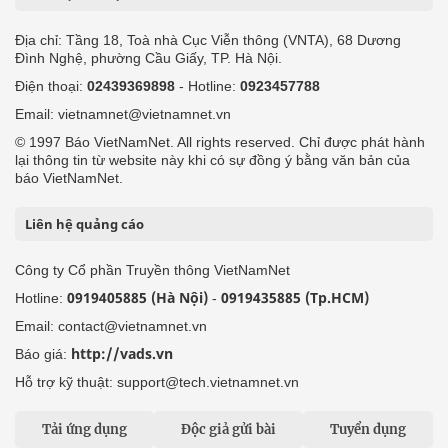
Địa chỉ: Tầng 18, Toà nhà Cục Viễn thông (VNTA), 68 Dương
Đình Nghệ, phường Cầu Giấy, TP. Hà Nội.
Điện thoại:
02439369898
- Hotline:
0923457788
Email: vietnamnet@vietnamnet.vn
© 1997 Báo VietNamNet. All rights reserved. Chỉ được phát hành
lại thông tin từ website này khi có sự đồng ý bằng văn bản của
báo VietNamNet.
Liên hệ quảng cáo
Công ty Cổ phần Truyền thông VietNamNet
0919405885 (Hà Nội)
0919435885 (Tp.HCM)
Hotline:
-
Email: contact@vietnamnet.vn
http://vads.vn
Báo giá:
Hỗ trợ kỹ thuật: support@tech.vietnamnet.vn
Tải ứng dụng
Độc giả gửi bài
Tuyển dụng