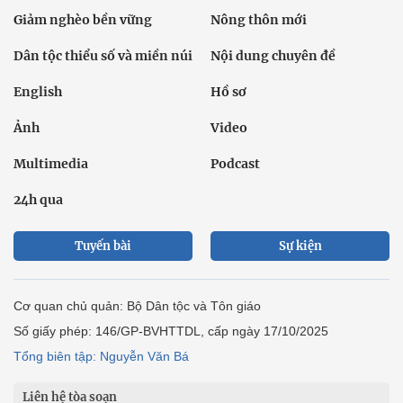
Giảm nghèo bền vững
Nông thôn mới
Dân tộc thiểu số và miền núi
Nội dung chuyên đề
English
Hồ sơ
Ảnh
Video
Multimedia
Podcast
24h qua
Tuyến bài
Sự kiện
Cơ quan chủ quản: Bộ Dân tộc và Tôn giáo
Số giấy phép: 146/GP-BVHTTDL, cấp ngày 17/10/2025
Tổng biên tập: Nguyễn Văn Bá
Liên hệ tòa soạn