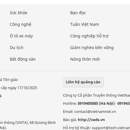
Sức khỏe
Bạn đọc
Công nghệ
Tuần Việt Nam
Ô tô xe máy
Công nghiệp hỗ trợ
Du lịch
Giảm nghèo bền vững
Bất động sản
Nông thôn mới
à Tôn giáo
Liên hệ quảng cáo
 cấp ngày 17/10/2025
Công ty Cổ phần Truyền thông VietN
á
Hotline:
0919405885 (Hà Nội)
-
091943
Email: contact@vietnamnet.vn
Báo giá:
http://vads.vn
Viễn thông (VNTA), 68 Dương Đình
Nội.
Hỗ trợ kỹ thuật: support@tech.vietna