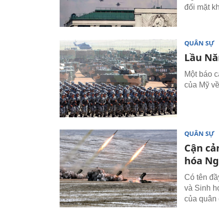
đối mặt k
QUÂN SỰ
Lầu Nă
Một báo c
của Mỹ về
QUÂN SỰ
Cận cả
hóa N
Có tên đầ
và Sinh h
của quân 