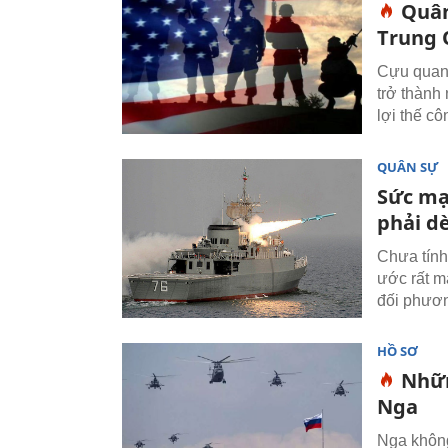
Quân
Trung 
Cựu quan 
trở thành
lợi thế c
QUÂN SỰ
Sức mạ
phải d
Chưa tính
ước rất m
đối phươ
HỒ SƠ
Nhữn
Nga
Nga không