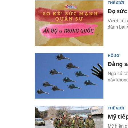
THẾ GIỚI
Đọ sức
Vượt trội
đánh bại 
HỒ SƠ
Đằng s
Nga có rấ
này không
THẾ GIỚI
Mỹ tiế
Mỹ hiện g