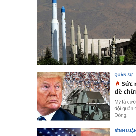
QUÂN SỰ
Sức 
dè chừ
Mỹ là cườ
đội quân 
Đông.
BÌNH LUẬN