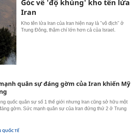
Góc về 'độ khủng' kho tên lửa
Iran
Kho tên lửa Iran của Iran hiện nay là "vô địch" ở
Trung Đông, thậm chí lớn hơn cả của Israel.
mạnh quân sự đáng gờm của Iran khiến Mỹ
ng
ng quốc quân sự số 1 thế giới nhưng Iran cũng sở hữu một
đáng gờm. Sức mạnh quân sự của Iran đứng thứ 2 ở Trung
 QUỐC TẾ