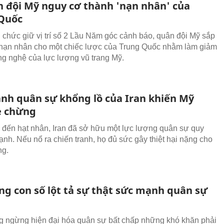
 đội Mỹ nguy cơ thành 'nạn nhân' của
Quốc
chức giữ vị trí số 2 Lầu Năm góc cảnh báo, quân đội Mỹ sắp
 nạn nhân cho một chiếc lược của Trung Quốc nhằm làm giảm
ông nghệ của lực lượng vũ trang Mỹ.
nh quân sự khổng lồ của Iran khiến Mỹ
è chừng
 đến hạt nhân, Iran đã sở hữu một lực lượng quân sự quy
ạnh. Nếu nổ ra chiến tranh, họ đủ sức gây thiệt hại nặng cho
ng.
g con số lột tả sự thật sức mạnh quân sự
 ngừng hiện đại hóa quân sự bất chấp những khó khăn phải