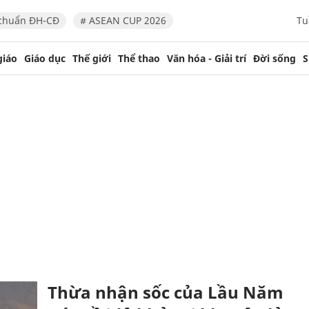
chuẩn ĐH-CĐ
# ASEAN CUP 2026
Tu
giáo
Giáo dục
Thế giới
Thể thao
Văn hóa - Giải trí
Đời sống
S
Thừa nhận sốc của Lầu Năm