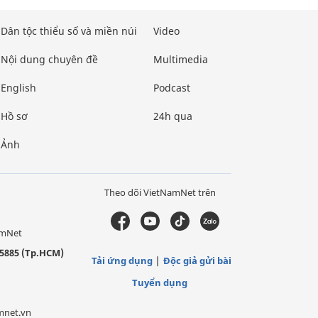
Dân tộc thiểu số và miền núi
Video
Nội dung chuyên đề
Multimedia
English
Podcast
Hồ sơ
24h qua
Ảnh
Theo dõi VietNamNet trên
amNet
5885 (Tp.HCM)
Tải ứng dụng
Độc giả gửi bài
Tuyển dụng
mnet.vn