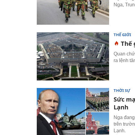
Nga, Trun
THẾ GIỚI
Thế 
Quan chức
ra lệnh t
THỜI SỰ
Sức mạ
Lạnh
Nga đang 
trên trườ
Lạnh.