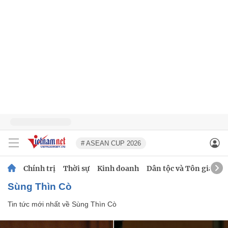
# ASEAN CUP 2026
Chính trị
Thời sự
Kinh doanh
Dân tộc và Tôn giáo
Sùng Thìn Cò
Tin tức mới nhất về
Sùng Thìn Cò