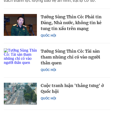
trách thành lực lượng bảo vệ an ninh, trật tự cơ sở.
Tướng Sùng Thìn Cò: Phải tin
Đảng, Nhà nước, không tin kẻ
tung tin xấu trên mạng
QUỐC HỘI
Tướng Sùng Thìn Cò: Tài sản
tham nhũng chỉ có vào người
thân quen
QUỐC HỘI
Cuộc tranh luận 'thẳng tưng' ở
Quốc hội
QUỐC HỘI