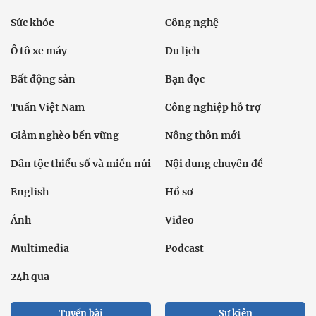
Sức khỏe
Công nghệ
Ô tô xe máy
Du lịch
Bất động sản
Bạn đọc
Tuần Việt Nam
Công nghiệp hỗ trợ
Giảm nghèo bền vững
Nông thôn mới
Dân tộc thiểu số và miền núi
Nội dung chuyên đề
English
Hồ sơ
Ảnh
Video
Multimedia
Podcast
24h qua
Tuyến bài
Sự kiện