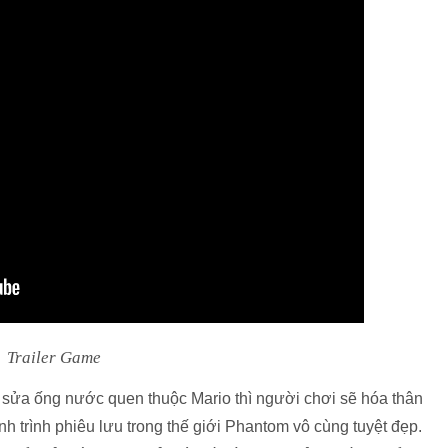
Trailer Game
ợ sửa ống nước quen thuộc Mario thì người chơi sẽ hóa thân
 trình phiêu lưu trong thế giới Phantom vô cùng tuyệt đẹp.