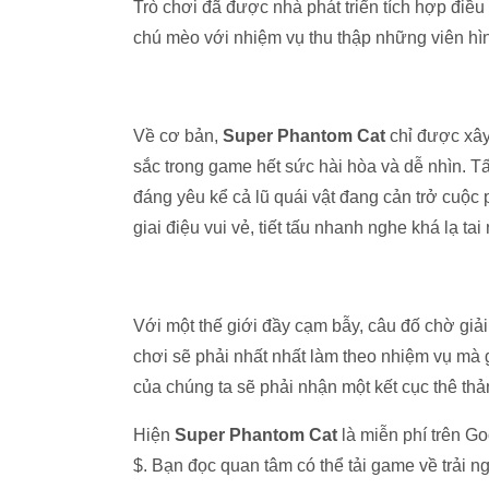
Trò chơi đã được nhà phát triển tích hợp điề
chú mèo với nhiệm vụ thu thập những viên hì
Về cơ bản,
Super Phantom Cat
chỉ được xây
sắc trong game hết sức hài hòa và dễ nhìn. Tấ
đáng yêu kể cả lũ quái vật đang cản trở cuộc 
giai điệu vui vẻ, tiết tấu nhanh nghe khá lạ t
Với một thế giới đầy cạm bẫy, câu đố chờ giả
chơi sẽ phải nhất nhất làm theo nhiệm vụ mà g
của chúng ta sẽ phải nhận một kết cục thê thả
Hiện
Super Phantom Cat
là miễn phí trên Go
$. Bạn đọc quan tâm có thể tải game về trải n