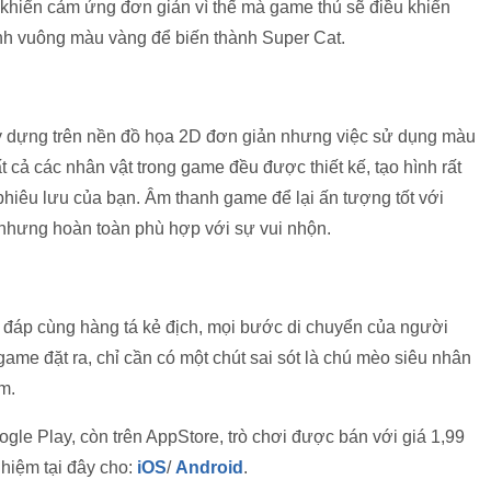
u khiển cảm ứng đơn giản vì thế mà game thủ sẽ điều khiển
nh vuông màu vàng để biến thành Super Cat.
 dựng trên nền đồ họa 2D đơn giản nhưng việc sử dụng màu
t cả các nhân vật trong game đều được thiết kế, tạo hình rất
phiêu lưu của bạn. Âm thanh game để lại ấn tượng tốt với
ai nhưng hoàn toàn phù hợp với sự vui nhộn.
i đáp cùng hàng tá kẻ địch, mọi bước di chuyển của người
ame đặt ra, chỉ cần có một chút sai sót là chú mèo siêu nhân
m.
ogle Play, còn trên AppStore, trò chơi được bán với giá 1,99
ghiệm tại đây cho:
iOS
/
Android
.