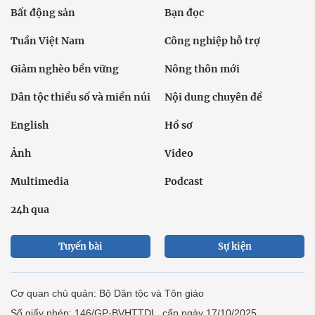
Bất động sản
Bạn đọc
Tuần Việt Nam
Công nghiệp hỗ trợ
Giảm nghèo bền vững
Nông thôn mới
Dân tộc thiểu số và miền núi
Nội dung chuyên đề
English
Hồ sơ
Ảnh
Video
Multimedia
Podcast
24h qua
Tuyến bài
Sự kiện
Cơ quan chủ quản: Bộ Dân tộc và Tôn giáo
Số giấy phép: 146/GP-BVHTTDL, cấp ngày 17/10/2025