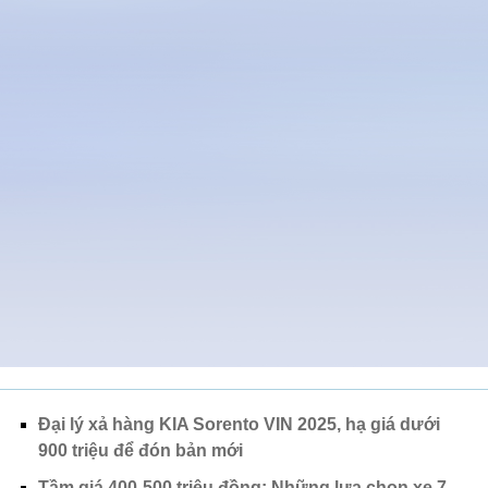
Đại lý xả hàng KIA Sorento VIN 2025, hạ giá dưới
900 triệu để đón bản mới
Tầm giá 400-500 triệu đồng: Những lựa chọn xe 7