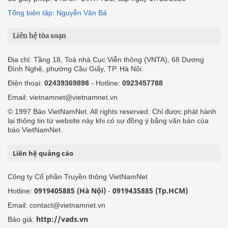
Tổng biên tập: Nguyễn Văn Bá
Liên hệ tòa soạn
Địa chỉ: Tầng 18, Toà nhà Cục Viễn thông (VNTA), 68 Dương
Đình Nghệ, phường Cầu Giấy, TP. Hà Nội.
Điện thoại:
02439369898
- Hotline:
0923457788
Email: vietnamnet@vietnamnet.vn
© 1997 Báo VietNamNet. All rights reserved. Chỉ được phát hành
lại thông tin từ website này khi có sự đồng ý bằng văn bản của
báo VietNamNet.
Liên hệ quảng cáo
Công ty Cổ phần Truyền thông VietNamNet
0919405885 (Hà Nội)
0919435885 (Tp.HCM)
Hotline:
-
Email: contact@vietnamnet.vn
http://vads.vn
Báo giá: