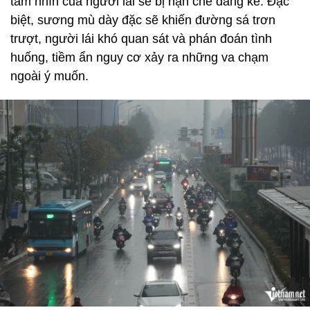
tầm nhìn của người lái sẽ bị hạn chế đáng kể. Đặc
biệt, sương mù dày đặc sẽ khiến đường sá trơn
trượt, người lái khó quan sát và phán đoán tình
huống, tiềm ẩn nguy cơ xảy ra những va chạm
ngoài ý muốn.