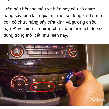
Trên hầu hết các mẫu xe hiện nay đều có chức
năng sấy kính lái, ngoài ra, một số dòng xe đời mới
còn có chức năng sấy cửa kính và gương chiếu
hậu. Đây chính là những chức năng hữu ích để sử
dụng trong thời tiết như hiện nay.