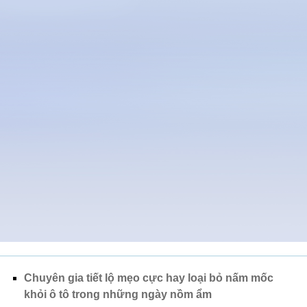
Chuyên gia tiết lộ mẹo cực hay loại bỏ nấm mốc
khỏi ô tô trong những ngày nồm ẩm