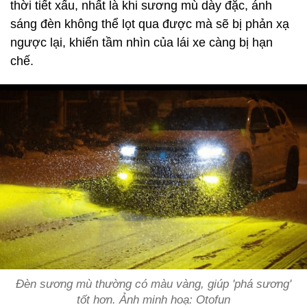
thời tiết xấu, nhất là khi sương mù dày đặc, ánh
sáng đèn không thể lọt qua được mà sẽ bị phản xạ
ngược lại, khiến tầm nhìn của lái xe càng bị hạn
chế.
Đèn sương mù thường có màu vàng, giúp 'phá sương'
tốt hơn. Ảnh minh hoạ: Otofun