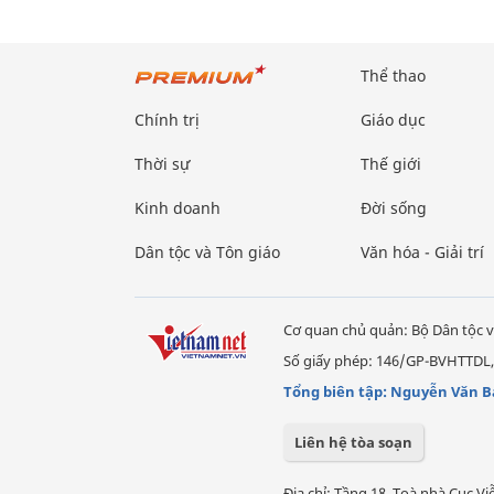
Thể thao
Chính trị
Giáo dục
Thời sự
Thế giới
Kinh doanh
Đời sống
Dân tộc và Tôn giáo
Văn hóa - Giải trí
Cơ quan chủ quản: Bộ Dân tộc v
Số giấy phép: 146/GP-BVHTTDL,
Tổng biên tập: Nguyễn Văn B
Liên hệ tòa soạn
Địa chỉ: Tầng 18, Toà nhà Cục 