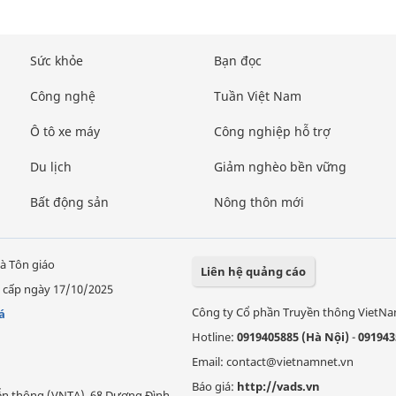
Sức khỏe
Bạn đọc
Công nghệ
Tuần Việt Nam
Ô tô xe máy
Công nghiệp hỗ trợ
Du lịch
Giảm nghèo bền vững
Bất động sản
Nông thôn mới
à Tôn giáo
Liên hệ quảng cáo
 cấp ngày 17/10/2025
Công ty Cổ phần Truyền thông VietN
á
Hotline:
0919405885 (Hà Nội)
-
091943
Email: contact@vietnamnet.vn
Báo giá:
http://vads.vn
Viễn thông (VNTA), 68 Dương Đình