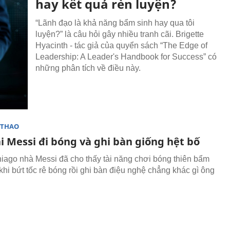
hay kết quả rèn luyện?
“Lãnh đạo là khả năng bẩm sinh hay qua tôi
luyện?” là câu hỏi gây nhiều tranh cãi. Brigette
Hyacinth - tác giả của quyển sách “The Edge of
Leadership: A Leader's Handbook for Success” có
những phân tích về điều này.
 THAO
i Messi đi bóng và ghi bàn giống hệt bố
iago nhà Messi đã cho thấy tài năng chơi bóng thiên bẩm
khi bứt tốc rê bóng rồi ghi bàn điệu nghệ chẳng khác gì ông