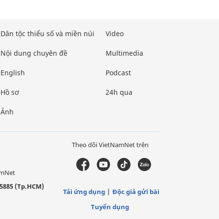
Dân tộc thiểu số và miền núi
Video
Nội dung chuyên đề
Multimedia
English
Podcast
Hồ sơ
24h qua
Ảnh
Theo dõi VietNamNet trên
amNet
5885 (Tp.HCM)
Tải ứng dụng
Độc giả gửi bài
Tuyển dụng