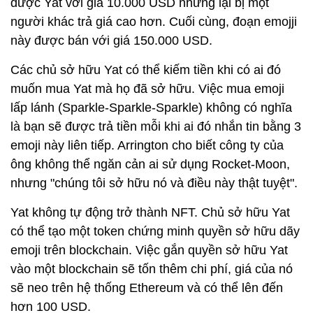
được Yat với giá 10.000 USD nhưng lại bị một
người khác trả giá cao hơn. Cuối cùng, đoạn emojji
này được bán với giá 150.000 USD.
Các chủ sở hữu Yat có thể kiếm tiền khi có ai đó
muốn mua Yat mà họ đã sở hữu. Việc mua emoji
lấp lánh (Sparkle-Sparkle-Sparkle) không có nghĩa
là bạn sẽ được trả tiền mỗi khi ai đó nhắn tin bằng 3
emoji này liên tiếp. Arrington cho biết công ty của
ông không thể ngăn cản ai sử dụng Rocket-Moon,
nhưng "chúng tôi sở hữu nó và điều này thật tuyệt".
Yat không tự động trở thành NFT. Chủ sở hữu Yat
có thể tạo một token chứng minh quyền sở hữu dãy
emoji trên blockchain. Việc gắn quyền sở hữu Yat
vào một blockchain sẽ tốn thêm chi phí, giá của nó
sẽ neo trên hệ thống Ethereum và có thể lên đến
hơn 100 USD.