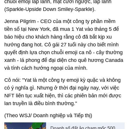
chuỗi emoji lấp lánh, mặt cười ngược, lấp lánh
(Sparkle-Upside Down Smiley-Sparkle).
Jenna Pilgrim - CEO của một công ty phần mềm
tiền số tại New York, đã mua 1 Yat vào tháng 5 để
báo hiệu cho khách hàng rằng cô đã bắt kịp xu
hướng đang hot. Cô gái 27 tuổi này cho biết mình
quyết định lựa chọn chuỗi emoji ca nô - cây thường
xanh - lá phong để đại diện cho quê hương Canada
và tính cách hướng ngoại của mình.
Cô nói: "Yat là một công ty emoji kỳ quặc và không
có ý nghĩa gì. Nhưng ở thời đại ngày nay, với việc
NFT liên tục xuất hiện, thì các phiên bản mới được
lan truyền là điều bình thường."
(Theo WSJ/ Doanh nghiệp và Tiếp thị)
Doanh số đất ảo chạm mốc 500