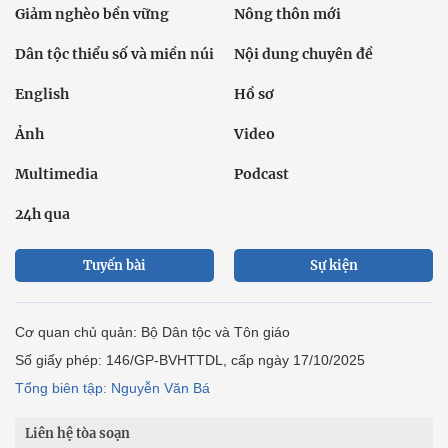
Giảm nghèo bền vững
Nông thôn mới
Dân tộc thiểu số và miền núi
Nội dung chuyên đề
English
Hồ sơ
Ảnh
Video
Multimedia
Podcast
24h qua
Tuyến bài
Sự kiện
Cơ quan chủ quản: Bộ Dân tộc và Tôn giáo
Số giấy phép: 146/GP-BVHTTDL, cấp ngày 17/10/2025
Tổng biên tập: Nguyễn Văn Bá
Liên hệ tòa soạn