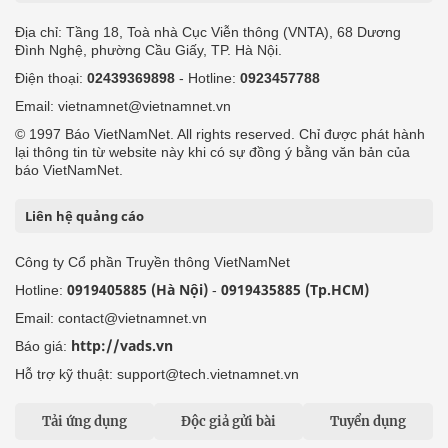
Địa chỉ: Tầng 18, Toà nhà Cục Viễn thông (VNTA), 68 Dương
Đình Nghệ, phường Cầu Giấy, TP. Hà Nội.
Điện thoại:
02439369898
- Hotline:
0923457788
Email: vietnamnet@vietnamnet.vn
© 1997 Báo VietNamNet. All rights reserved. Chỉ được phát hành
lại thông tin từ website này khi có sự đồng ý bằng văn bản của
báo VietNamNet.
Liên hệ quảng cáo
Công ty Cổ phần Truyền thông VietNamNet
0919405885 (Hà Nội)
0919435885 (Tp.HCM)
Hotline:
-
Email: contact@vietnamnet.vn
http://vads.vn
Báo giá:
Hỗ trợ kỹ thuật: support@tech.vietnamnet.vn
Tải ứng dụng
Độc giả gửi bài
Tuyển dụng