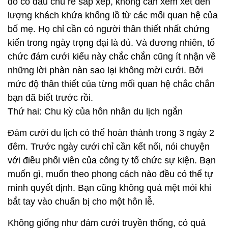
do cô dâu chú rể sắp xếp, không cần xem xét đến
lượng khách khứa khổng lồ từ các mối quan hệ của
bố mẹ. Họ chỉ cần có người thân thiết nhất chứng
kiến trong ngày trọng đại là đủ. Và đương nhiên, tổ
chức đám cưới kiểu này chắc chắn cũng ít nhận về
những lời phàn nàn sao lại không mời cưới. Bởi
mức độ thân thiết của từng mối quan hệ chắc chắn
bạn đã biết trước rồi.
Thứ hai: Chu kỳ của hôn nhân du lịch ngắn
Đám cưới du lịch có thể hoàn thành trong 3 ngày 2
đêm. Trước ngày cưới chỉ cần kết nối, nói chuyện
với điều phối viên của công ty tổ chức sự kiện. Bạn
muốn gì, muốn theo phong cách nào đều có thể tự
mình quyết định. Bạn cũng không quá mệt mỏi khi
bắt tay vào chuẩn bị cho một hôn lễ.
Không giống như đám cưới truyền thống, có quá