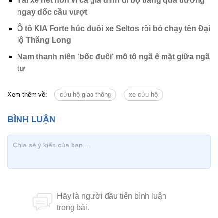
Tài xế hết hồn vì cả gia đình đi bộ băng qua đường
ngay dốc cầu vượt
Ô tô KIA Forte húc đuôi xe Seltos rồi bỏ chạy tên Đại
lộ Thăng Long
Nam thanh niên 'bốc đuôi' mô tô ngã ê mặt giữa ngã
tư
Xem thêm về:
cứu hộ giao thông
xe cứu hộ