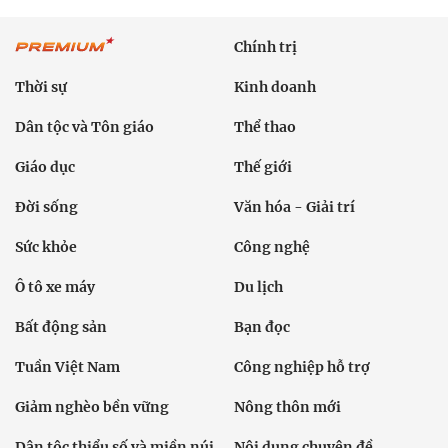
Chính trị
Thời sự
Kinh doanh
Dân tộc và Tôn giáo
Thể thao
Giáo dục
Thế giới
Đời sống
Văn hóa - Giải trí
Sức khỏe
Công nghệ
Ô tô xe máy
Du lịch
Bất động sản
Bạn đọc
Tuần Việt Nam
Công nghiệp hỗ trợ
Giảm nghèo bền vững
Nông thôn mới
Dân tộc thiểu số và miền núi
Nội dung chuyên đề