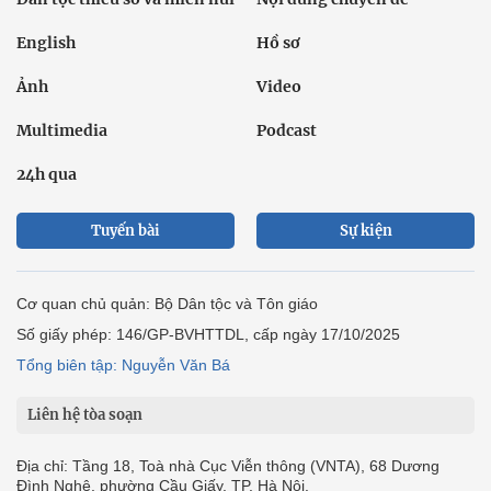
English
Hồ sơ
Ảnh
Video
Multimedia
Podcast
24h qua
Tuyến bài
Sự kiện
Cơ quan chủ quản: Bộ Dân tộc và Tôn giáo
Số giấy phép: 146/GP-BVHTTDL, cấp ngày 17/10/2025
Tổng biên tập: Nguyễn Văn Bá
Liên hệ tòa soạn
Địa chỉ: Tầng 18, Toà nhà Cục Viễn thông (VNTA), 68 Dương
Đình Nghệ, phường Cầu Giấy, TP. Hà Nội.