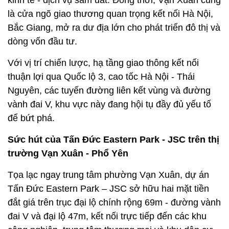
kinh tế - dịch vụ sầm uất. Đồng thời, Vạn Xuân cũng
là cửa ngõ giao thương quan trọng kết nối Hà Nội,
Bắc Giang, mở ra dư địa lớn cho phát triển đô thị và
dòng vốn đầu tư.
Với vị trí chiến lược, hạ tầng giao thông kết nối
thuận lợi qua Quốc lộ 3, cao tốc Hà Nội - Thái
Nguyên, các tuyến đường liên kết vùng và đường
vành đai V, khu vực này đang hội tụ đầy đủ yếu tố
để bứt phá.
Sức hút của Tấn Đức Eastern Park - JSC trên thị
trường Vạn Xuân - Phổ Yên
Tọa lạc ngay trung tâm phường Vạn Xuân, dự án
Tấn Đức Eastern Park – JSC sở hữu hai mặt tiền
đắt giá trên trục đại lộ chính rộng 69m - đường vành
đai V và đại lộ 47m, kết nối trực tiếp đến các khu