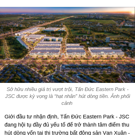
Sở hữu nhiều giá trị vượt trội, Tấn Đức Eastern Park -
JSC được kỳ vọng là “hạt nhân” hút dòng tiền. Ảnh phối
cảnh
Giới đầu tư nhận định, Tấn Đức Eastern Park - JSC
đang hội tụ đầy đủ yếu tố để trở thành tâm điểm thu
hút dòng vốn tại thị trường bất động sản Vạn Xuân -