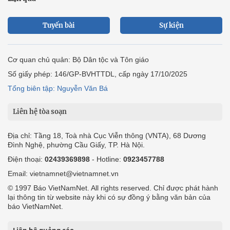
Tuyến bài
Sự kiện
Cơ quan chủ quản: Bộ Dân tộc và Tôn giáo
Số giấy phép: 146/GP-BVHTTDL, cấp ngày 17/10/2025
Tổng biên tập: Nguyễn Văn Bá
Liên hệ tòa soạn
Địa chỉ: Tầng 18, Toà nhà Cục Viễn thông (VNTA), 68 Dương
Đình Nghệ, phường Cầu Giấy, TP. Hà Nội.
Điện thoại:
02439369898
- Hotline:
0923457788
Email: vietnamnet@vietnamnet.vn
© 1997 Báo VietNamNet. All rights reserved. Chỉ được phát hành
lại thông tin từ website này khi có sự đồng ý bằng văn bản của
báo VietNamNet.
Liên hệ quảng cáo