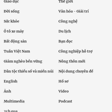
Giáo dục
Thế giới
Đời sống
Văn hóa - Giải trí
Sức khỏe
Công nghệ
Ô tô xe máy
Du lịch
Bất động sản
Bạn đọc
Tuần Việt Nam
Công nghiệp hỗ trợ
Giảm nghèo bền vững
Nông thôn mới
Dân tộc thiểu số và miền núi
Nội dung chuyên đề
English
Hồ sơ
Ảnh
Video
Multimedia
Podcast
24h qua