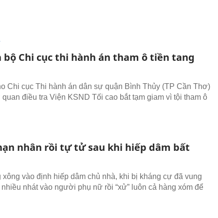
T
 bộ Chi cục thi hành án tham ô tiền tang
ho Chi cục Thi hành án dân sự quận Bình Thủy (TP Cần Thơ)
 quan điều tra Viện KSND Tối cao bắt tạm giam vì tội tham ô
ạn nhân rồi tự tử sau khi hiếp dâm bất
 xông vào định hiếp dâm chủ nhà, khi bị kháng cự đã vung
nhiều nhát vào người phụ nữ rồi “xử” luôn cả hàng xóm để
.