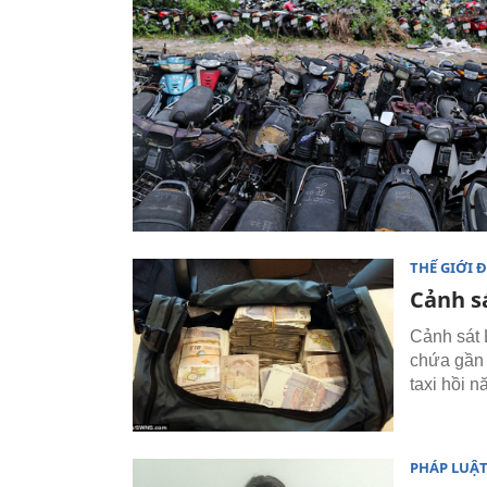
THẾ GIỚI 
Cảnh sá
Cảnh sát L
chứa gần 
taxi hồi n
PHÁP LUẬ