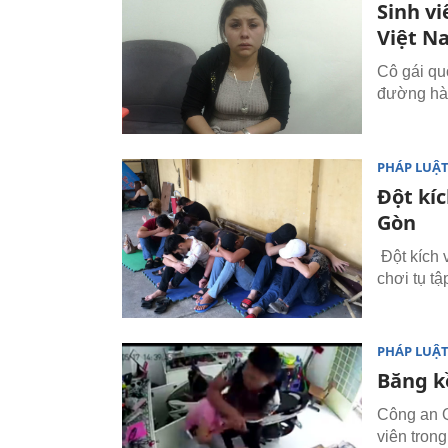
Sinh v
Việt N
Cô gái qu
đường hà
PHÁP LUẬ
Đột kí
Gòn
Đột kích 
chơi tụ t
PHÁP LUẬ
Băng kề
Công an Q
viên tron