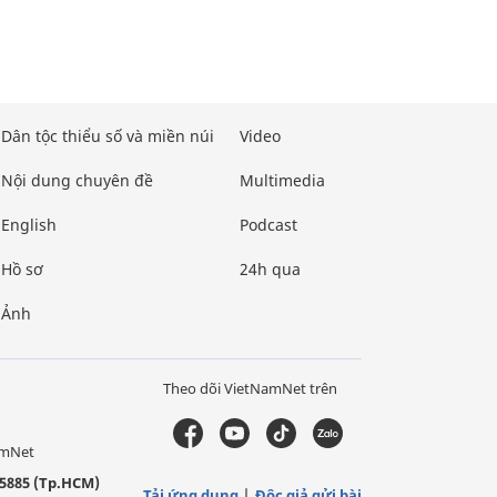
Dân tộc thiểu số và miền núi
Video
Nội dung chuyên đề
Multimedia
English
Podcast
Hồ sơ
24h qua
Ảnh
Theo dõi VietNamNet trên
amNet
5885 (Tp.HCM)
Tải ứng dụng
Độc giả gửi bài