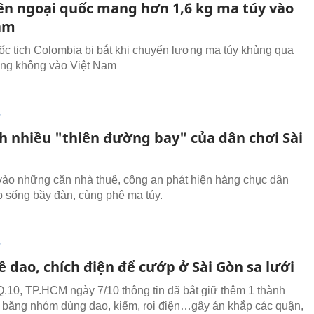
iên ngoại quốc mang hơn 1,6 kg ma túy vào
am
ốc tịch Colombia bị bắt khi chuyển lượng ma túy khủng qua
ng không vào Việt Nam
T
ch nhiều "thiên đường bay" của dân chơi Sài
vào những căn nhà thuê, công an phát hiện hàng chục dân
ập sống bầy đàn, cùng phê ma túy.
T
 dao, chích điện để cướp ở Sài Gòn sa lưới
.10, TP.HCM ngày 7/10 thông tin đã bắt giữ thêm 1 thành
g băng nhóm dùng dao, kiếm, roi điện…gây án khắp các quận,