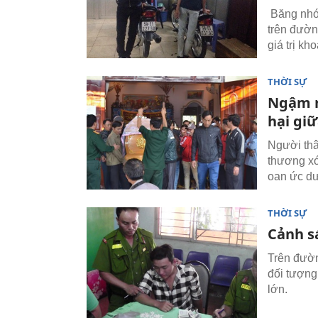
Băng nhóm
trên đườn
giá trị kh
THỜI SỰ
Ngậm n
hại gi
Người thâ
thương xó
oan ức dư
THỜI SỰ
Cảnh s
Trên đường
đối tượng
lớn.