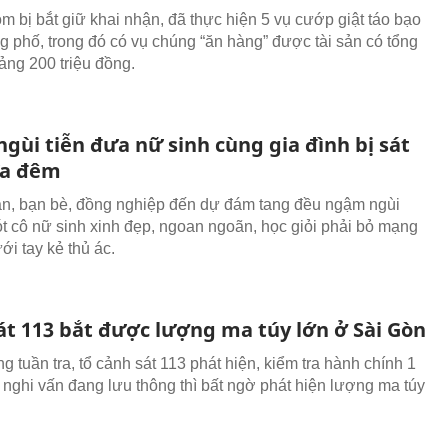
 bị bắt giữ khai nhận, đã thực hiện 5 vụ cướp giật táo bạo
g phố, trong đó có vụ chúng “ăn hàng” được tài sản có tổng
oảng 200 triệu đồng.
gùi tiễn đưa nữ sinh cùng gia đình bị sát
ữa đêm
n, bạn bè, đồng nghiệp đến dự đám tang đều ngậm ngùi
t cô nữ sinh xinh đẹp, ngoan ngoãn, học giỏi phải bỏ mạng
ới tay kẻ thủ ác.
át 113 bắt được lượng ma túy lớn ở Sài Gòn
 tuần tra, tổ cảnh sát 113 phát hiện, kiểm tra hành chính 1
 nghi vấn đang lưu thông thì bất ngờ phát hiện lượng ma túy