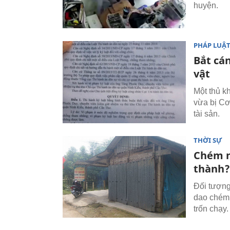
huyện.
PHÁP LUẬ
Bắt cán
vật
Một thủ k
vừa bị Cơ
tài sản.
THỜI SỰ
Chém n
thành?
Đối tượng
dao chém 
trốn chạy