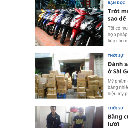
BẠN ĐỌC
Trót m
sao để 
Tôi có mu
hợp pháp,
tiếp cho 
THỜI SỰ
Đánh s
ở Sài 
Mỹ phẩm g
bằng nhiề
hiệu mỹ ph
THỜI SỰ
Băng cư
lưới