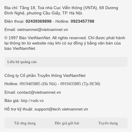
Địa chỉ: Tầng 18, Toà nhà Cục Viễn thông (VNTA), 68 Dương
Đình Nghệ, phường Cầu Giấy, TP. Hà Nội.
Điện thoại:
02439369898
- Hotline:
0923457788
Email: vietnamnet@vietnamnet.vn
© 1997 Báo VietNamNet. All rights reserved. Chỉ được phát hành
lại thông tin từ website này khi có sự đồng ý bằng văn bản của
báo VietNamNet.
Liên hệ quảng cáo
Công ty Cổ phần Truyền thông VietNamNet
Hotline:
-
0919405885 (Hà Nội)
0919435885 (Tp.HCM)
Email: contact@vietnamnet.vn
Báo giá:
http://vads.vn
Hỗ trợ kỹ thuật: support@tech.vietnamnet.vn
Tải ứng dụng
Độc giả gửi bài
Tuyển dụng