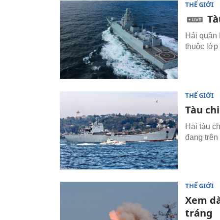
THẾ GIỚI
Tà
Hải quân 
thuộc lớp
THẾ GIỚI
Tàu chi
Hai tàu c
đang trên
THẾ GIỚI
Xem dà
tráng