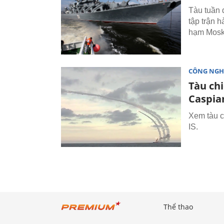
Tàu tuần 
tập trận 
hạm Mosk
CÔNG NGH
Tàu ch
Caspia
Xem tàu c
IS.
Thể thao