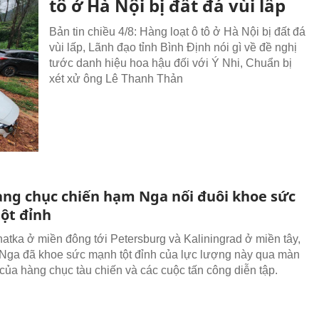
tô ở Hà Nội bị đất đá vùi lấp
Bản tin chiều 4/8: Hàng loạt ô tô ở Hà Nội bị đất đá
vùi lấp, Lãnh đạo tỉnh Bình Định nói gì về đề nghị
tước danh hiệu hoa hậu đối với Ý Nhi, Chuẩn bị
xét xử ông Lê Thanh Thản
ng chục chiến hạm Nga nối đuôi khoe sức
ột đỉnh
tka ở miền đông tới Petersburg và Kaliningrad ở miền tây,
Nga đã khoe sức mạnh tột đỉnh của lực lượng này qua màn
 của hàng chục tàu chiến và các cuộc tấn công diễn tập.