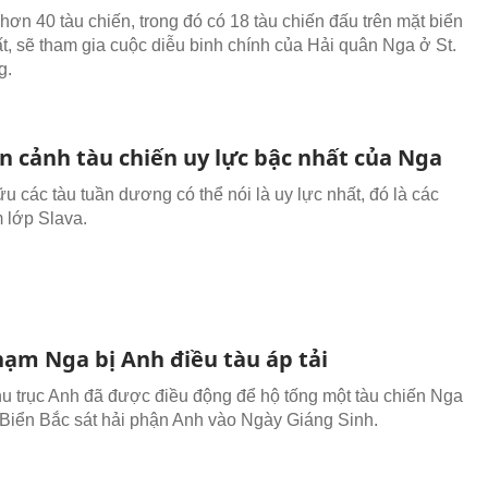
hơn 40 tàu chiến, trong đó có 18 tàu chiến đấu trên mặt biển
hất, sẽ tham gia cuộc diễu binh chính của Hải quân Nga ở St.
g.
n cảnh tàu chiến uy lực bậc nhất của Nga
u các tàu tuần dương có thể nói là uy lực nhất, đó là các
 lớp Slava.
hạm Nga bị Anh điều tàu áp tải
hu trục Anh đã được điều động để hộ tống một tàu chiến Nga
Biển Bắc sát hải phận Anh vào Ngày Giáng Sinh.