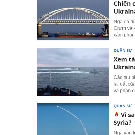
Chiến 
Ukrain
Nga đã đi
Crưm và k
xâm phạm 
QUÂN SỰ
Xem tà
Ukrain
Các tàu b
lai dắt c
và phần đ
QUÂN SỰ
Vì s
Syria?
Nga vẫn t