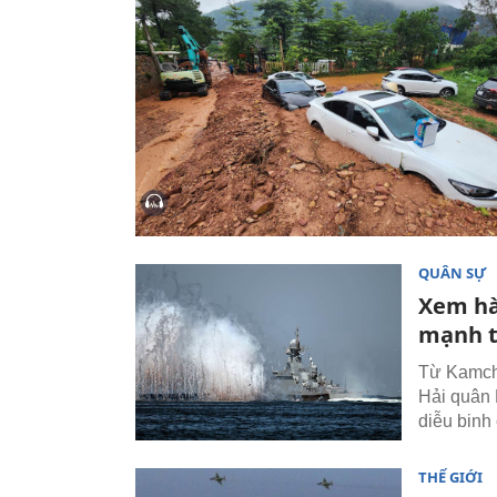
QUÂN SỰ
Xem hà
mạnh t
Từ Kamcha
Hải quân 
diễu binh
THẾ GIỚI