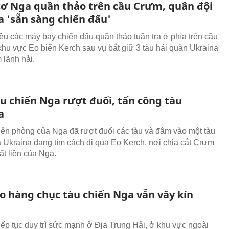
cơ Nga quần thảo trên cầu Crưm, quân đội
a 'sẵn sàng chiến đấu'
ều các máy bay chiến đấu quần thảo tuần tra ở phía trên cầu
hu vực Eo biển Kerch sau vụ bắt giữ 3 tàu hải quân Ukraina
lãnh hải.
u chiến Nga rượt đuổi, tấn công tàu
a
iên phòng của Nga đã rượt đuổi các tàu và đâm vào một tàu
ủa Ukraina đang tìm cách đi qua Eo Kerch, nơi chia cắt Crưm
ất liền của Nga.
ao hàng chục tàu chiến Nga vẫn vây kín
iếp tục duy trì sức mạnh ở Địa Trung Hải, ở khu vực ngoài