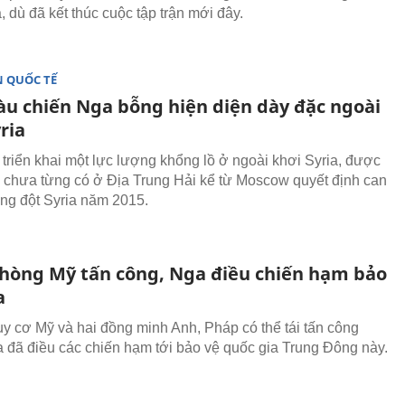
, dù đã kết thúc cuộc tập trận mới đây.
 QUỐC TẾ
tàu chiến Nga bỗng hiện diện dày đặc ngoài
ria
triển khai một lực lượng khổng lồ ở ngoài khơi Syria, được
n chưa từng có ở Địa Trung Hải kể từ Moscow quyết định can
ng đột Syria năm 2015.
hòng Mỹ tấn công, Nga điều chiến hạm bảo
a
y cơ Mỹ và hai đồng minh Anh, Pháp có thể tái tấn công
a đã điều các chiến hạm tới bảo vệ quốc gia Trung Đông này.