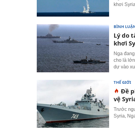
khơi Syria
BÌNH LUẬN
Lý do 
khơi Sy
Nga đang 
cho là lớ
dự vào xu
THẾ GIỚI
Đề p
vệ Syri
Trước ngu
Syria, Ng