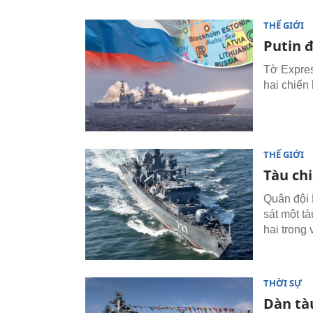
THẾ GIỚI
Putin đ
Tờ Expres
hai chiến 
THẾ GIỚI
Tàu ch
Quân đội 
sát một t
hai trong 
THỜI SỰ
Dàn tà