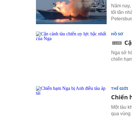
Năm nay, 
tối tân n
Petersbur
HỒ SƠ
Cậ
Nga sở hữ
chiến hạm
THẾ GIỚI
Chiến 
Một tàu k
qua vùng 