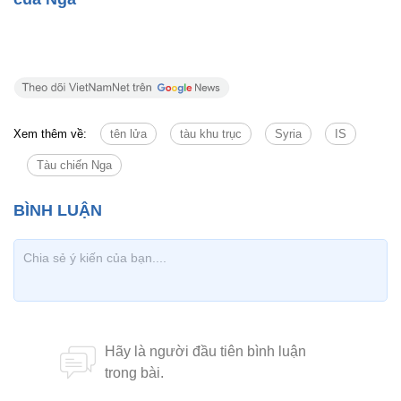
Xem thêm về:
tên lửa
tàu khu trục
Syria
IS
Tàu chiến Nga