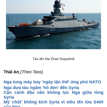
Tàu tên lửa Grad Sviyazhsk
Thái An
(Theo Tass)
Nga tung máy bay ‘ngày tận thế’ ứng phó NATO
Nga đưa tàu ngầm 'hố đen' đến Syria
Cận cảnh đầu não không lực Nga giữa lòng
Syria
Mỹ 'chột' không kích Syria vì siêu tên lửa S400
của Nga