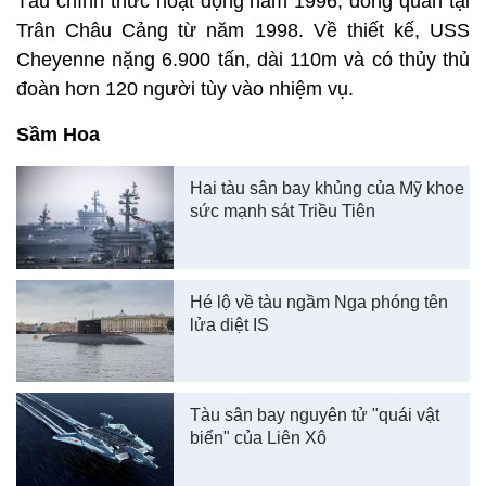
Tàu chính thức hoạt động năm 1996, đóng quân tại
Trân Châu Cảng từ năm 1998. Về thiết kế, USS
Cheyenne nặng 6.900 tấn, dài 110m và có thủy thủ
đoàn hơn 120 người tùy vào nhiệm vụ.
Sầm Hoa
Hai tàu sân bay khủng của Mỹ khoe
sức mạnh sát Triều Tiên
Hé lộ về tàu ngầm Nga phóng tên
lửa diệt IS
Tàu sân bay nguyên tử "quái vật
biển" của Liên Xô