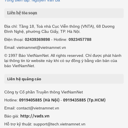
Tổng biên tập: Nguyễn Văn Bá
Liên hệ tòa soạn
Địa chỉ: Tầng 18, Toà nhà Cục Viễn thông (VNTA), 68 Dương
Đình Nghệ, phường Cầu Giấy, TP. Hà Nội.
Điện thoại:
02439369898
- Hotline:
0923457788
Email: vietnamnet@vietnamnet.vn
© 1997 Báo VietNamNet. All rights reserved. Chỉ được phát hành
lại thông tin từ website này khi có sự đồng ý bằng văn bản của
báo VietNamNet.
Liên hệ quảng cáo
Công ty Cổ phần Truyền thông VietNamNet
0919405885 (Hà Nội)
0919435885 (Tp.HCM)
Hotline:
-
Email: contact@vietnamnet.vn
http://vads.vn
Báo giá:
Hỗ trợ kỹ thuật: support@tech.vietnamnet.vn