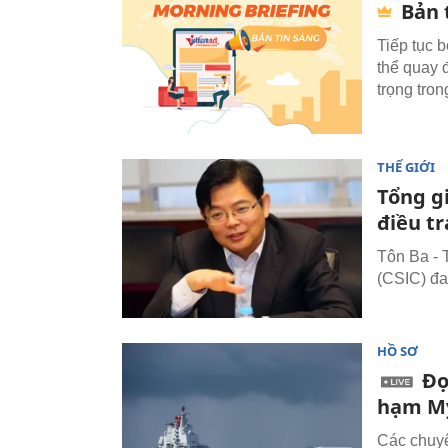
Bản 
Tiếp tục 
thể quay 
trọng tron
THẾ GIỚI
Tổng g
điều tr
Tôn Ba - 
(CSIC) đan
HỒ SƠ
Đọ
hạm M
Các chuyê