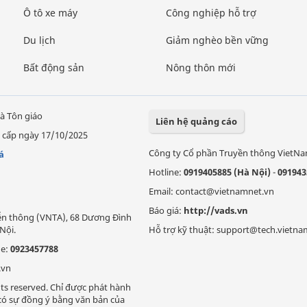
Ô tô xe máy
Công nghiệp hỗ trợ
Du lịch
Giảm nghèo bền vững
Bất động sản
Nông thôn mới
à Tôn giáo
Liên hệ quảng cáo
 cấp ngày 17/10/2025
Công ty Cổ phần Truyền thông VietN
á
Hotline:
0919405885 (Hà Nội)
-
091943
Email: contact@vietnamnet.vn
Báo giá:
http://vads.vn
Viễn thông (VNTA), 68 Dương Đình
Nội.
Hỗ trợ kỹ thuật: support@tech.vietna
ne:
0923457788
.vn
ts reserved. Chỉ được phát hành
i có sự đồng ý bằng văn bản của