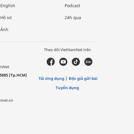
English
Podcast
Hồ sơ
24h qua
Ảnh
Theo dõi VietNamNet trên
amNet
5885 (Tp.HCM)
Tải ứng dụng
Độc giả gửi bài
Tuyển dụng
mnet.vn