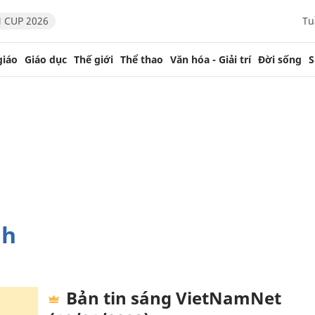
 CUP 2026
Tu
giáo
Giáo dục
Thế giới
Thể thao
Văn hóa - Giải trí
Đời sống
S
nh
Bản tin sáng VietNamNet