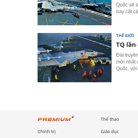
Quốc sẽ s
bay cất c
THẾ GIỚI
TQ lần
Đài truyề
mới nhất 
Quốc, với 
Thể thao
Chính trị
Giáo dục