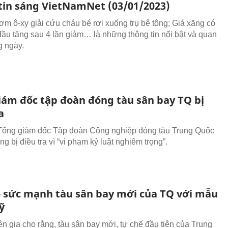
tin sáng VietNamNet (03/01/2023)
bơm ô-xy giải cứu cháu bé rơi xuống trụ bê tông; Giá xăng có
đầu tăng sau 4 lần giảm… là những thông tin nổi bật và quan
g ngày.
iám đốc tập đoàn đóng tàu sân bay TQ bị
a
Tổng giám đốc Tập đoàn Công nghiệp đóng tàu Trung Quốc
g bị điều tra vì “vi phạm kỷ luật nghiêm trọng”.
 sức mạnh tàu sân bay mới của TQ với mẫu
ỹ
n gia cho rằng, tàu sân bay mới, tự chế đầu tiên của Trung