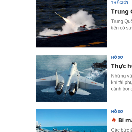
THẾ GIỚI
Trung 
Trung Quốc
tiên có s
HỒ SƠ
Thực hư
Những vũ 
khí tài ph
cánh trong
HỒ SƠ
Bí m
Các bức ả