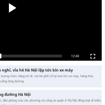
nghỉ, vỉa hè Hà Nội lập tức kín xe máy
 lượng chức năng rời đi, vỉa hè phố cổ lại ken kín xe máy, hàng hóa,
 xuống lòng đường.
ng đường Hà Nội
n, dân phòng của các phường và công an quận ở Hà Nội đồng loạt đi kiểm