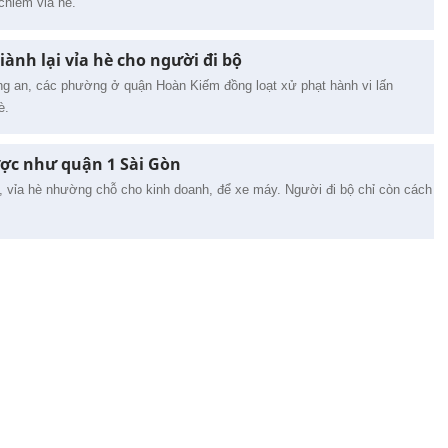
 chiếm vỉa hè.
iành lại vỉa hè cho người đi bộ
ng an, các phường ở quận Hoàn Kiếm đồng loạt xử phạt hành vi lấn
è.
ợc như quận 1 Sài Gòn
, vỉa hè nhường chỗ cho kinh doanh, để xe máy. Người đi bộ chỉ còn cách