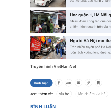
tra, xử phạt các hành vi lấn
Học quận 1, Hà Nội g
Nhiều đoàn công tác của cô
chiếm, kinh doanh trên vỉa h
Người Hà Nội mơ đư
Trên nhiều tuyến phố Hà Nội
luồn lách xuống lòng đường.
Truyền hình VietNamNet
Bình luận
Xem thêm về:
vỉa hè
lấn chiếm vỉa hè