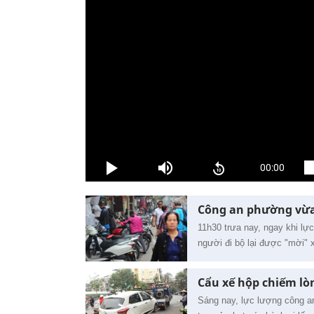
Công an phường vừa 
11h30 trưa nay, ngay khi lực
người đi bộ lại được "mời"
Cẩu xế hộp chiếm lò
Sáng nay, lực lượng công a