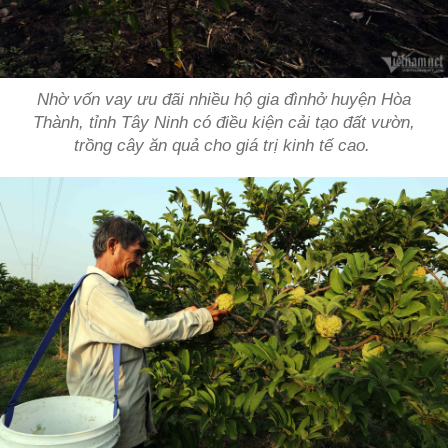
Nhờ vốn vay ưu đãi nhiều hộ gia đìnhở huyện Hòa
Thành, tỉnh Tây Ninh có điều kiện cải tạo đất vườn,
trồng cây ăn quả cho giá trị kinh tế cao.