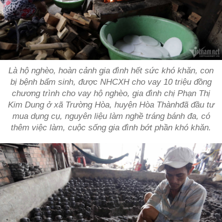
Là hộ nghèo, hoàn cảnh gia đình hết sức khó khăn, con
bị bệnh bẩm sinh, được NHCXH cho vay 10 triệu đồng
chương trình cho vay hộ nghèo, gia đình chị Phạn Thị
Kim Dung ở xã Trường Hòa, huyện Hòa Thànhđã đầu tư
mua dụng cụ, nguyên liệu làm nghề tráng bánh đa, có
thêm việc làm, cuộc sống gia đình bớt phần khó khăn.