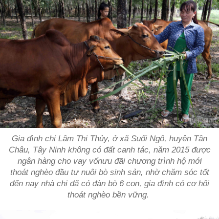
Gia đình chị Lâm Thị Thủy, ở xã Suối Ngô, huyện Tân
Châu, Tây Ninh không có đất canh tác, năm 2015 được
ngân hàng cho vay vốnưu đãi chương trình hộ mới
thoát nghèo đầu tư nuôi bò sinh sản, nhờ chăm sóc tốt
đến nay nhà chị đã có đàn bò 6 con, gia đình có cơ hội
thoát nghèo bền vững.