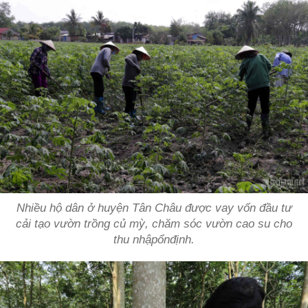
Nhiều hộ dân ở huyện Tân Châu được vay vốn đầu tư
cải tạo vườn trồng củ mỳ, chăm sóc vườn cao su cho
thu nhậpổnđịnh.