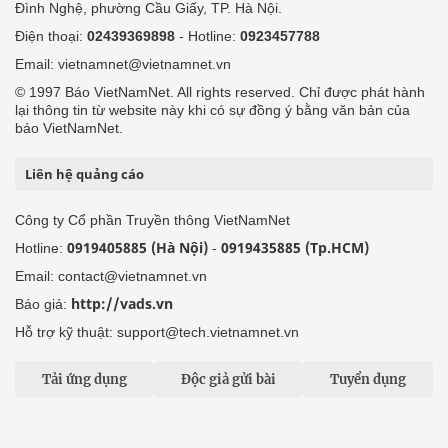
Đình Nghệ, phường Cầu Giấy, TP. Hà Nội.
Điện thoại:
02439369898
- Hotline:
0923457788
Email: vietnamnet@vietnamnet.vn
© 1997 Báo VietNamNet. All rights reserved. Chỉ được phát hành
lại thông tin từ website này khi có sự đồng ý bằng văn bản của
báo VietNamNet.
Liên hệ quảng cáo
Công ty Cổ phần Truyền thông VietNamNet
0919405885 (Hà Nội)
0919435885 (Tp.HCM)
Hotline:
-
Email: contact@vietnamnet.vn
http://vads.vn
Báo giá:
Hỗ trợ kỹ thuật: support@tech.vietnamnet.vn
Tải ứng dụng
Độc giả gửi bài
Tuyển dụng