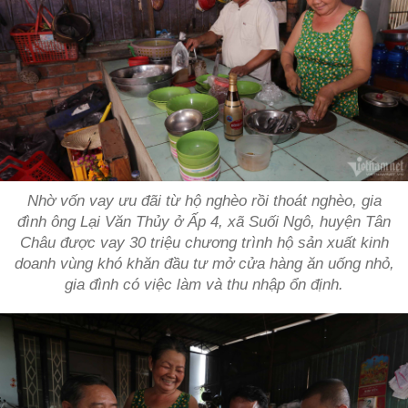
Nhờ vốn vay ưu đãi từ hộ nghèo rồi thoát nghèo, gia
đình ông Lại Văn Thủy ở Ấp 4, xã Suối Ngô, huyện Tân
Châu được vay 30 triệu chương trình hộ sản xuất kinh
doanh vùng khó khăn đầu tư mở cửa hàng ăn uống nhỏ,
gia đình có việc làm và thu nhập ổn định.