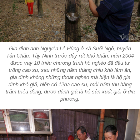
Gia đình anh Nguyễn Lê Hùng ở xã Suối Ngô, huyện
Tân Châu, Tây Ninh trước đây rất khó khăn, năm 2004
được vay 10 triệu chương trình hộ nghèo đã đầu tư
trồng cao su, sau những năm tháng chịu khó làm ăn,
gia đình không những thoát nghèo mà hiện là hộ gia
đình khá giả, hiện có 12ha cao su, mỗi năm thu hàng
trăm triệu đồng, được đánh giá là hộ sản xuất giỏi ở địa
phương.