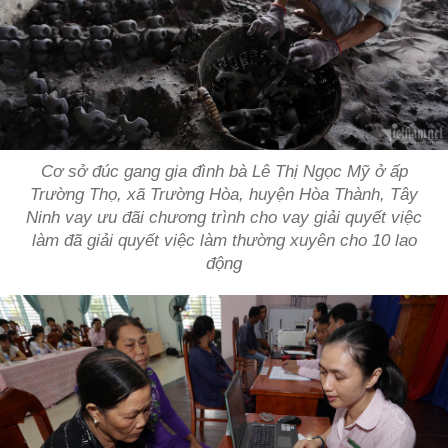
Cơ sở đúc gang gia đình bà Lê Thị Ngọc Mỹ ở ấp
Trường Thọ, xã Trường Hòa, huyện Hòa Thành, Tây
Ninh vay ưu đãi chương trình cho vay giải quyết việc
làm đã giải quyết việc làm thường xuyên cho 10 lao
động