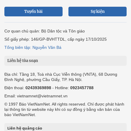
Tuyến bài
Sự kiện
Cơ quan chủ quản: Bộ Dân tộc và Tôn giáo
Số giấy phép: 146/GP-BVHTTDL, cấp ngày 17/10/2025
Tổng biên tập: Nguyễn Văn Bá
Liên hệ tòa soạn
Địa chỉ: Tầng 18, Toà nhà Cục Viễn thông (VNTA), 68 Dương
Đình Nghệ, phường Cầu Giấy, TP. Hà Nội.
Điện thoại:
02439369898
- Hotline:
0923457788
Email: vietnamnet@vietnamnet.vn
© 1997 Báo VietNamNet. All rights reserved. Chỉ được phát hành
lại thông tin từ website này khi có sự đồng ý bằng văn bản của
báo VietNamNet.
Liên hệ quảng cáo