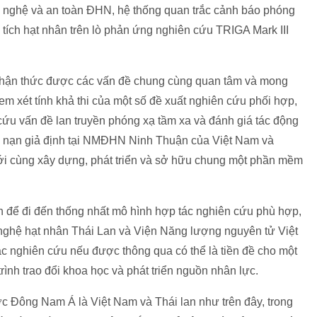
g nghệ và an toàn ĐHN, hệ thống quan trắc cảnh báo phóng
 tích hạt nhân trên lò phản ứng nghiên cứu TRIGA Mark III
 nhận thức được các vấn đề chung cùng quan tâm và mong
m xét tính khả thi của một số đề xuất nghiên cứu phối hợp,
 cứu vấn đề lan truyền phóng xạ tầm xa và đánh giá tác động
tai nạn giả định tại NMĐHN Ninh Thuận của Việt Nam và
i cùng xây dựng, phát triển và sở hữu chung một phần mềm
n để đi đến thống nhất mô hình hợp tác nghiên cứu phù hợp,
 nghệ hạt nhân Thái Lan và Viện Năng lượng nguyên tử Việt
c nghiên cứu nếu được thông qua có thể là tiền đề cho một
trình trao đổi khoa học và phát triển nguồn nhân lực.
c Đông Nam Á là Việt Nam và Thái lan như trên đây, trong