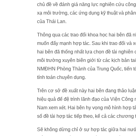
chủ đề về đánh giá năng lực nghiên cứu côn
xạ môi trường, các ứng dụng kỹ thuật và phân
của Thái Lan.
Thông qua các trao đổi khoa học hai bên đã
muốn đẩy mạnh hợp tác. Sau khi trao đổi và xe
hai bên đã thống nhất lựa chọn đề tài nghiên
môi trường xuyên biên giới từ các kịch bản 
NMĐHN Phòng Thành của Trung Quốc, tiến tớ
tính toán chuyên dụng.
Trên cơ sở đề xuất này hai bên đang thảo luậ
hiệu quả để đệ trình lãnh đạo của Viện Công
Nam xem xét. Hai bên hy vọng mô hình hợp tá
số đề tài hợp tác tiếp theo, kể cả các chương 
Sẽ không dừng chỉ ở sự hợp tác giữa hai nướ