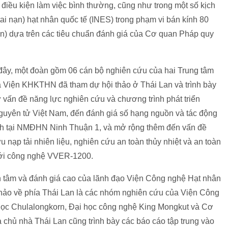
iều kiện làm việc bình thường, cũng như trong một số kịch
tai nạn) hạt nhân quốc tế (INES) trong phạm vi bán kính 80
gần) dựa trên các tiêu chuẩn đánh giá của Cơ quan Pháp quy
 đây, một đoàn gồm 06 cán bộ nghiên cứu của hai Trung tâm
a Viện KHKTHN đã tham dự hội thảo ở Thái Lan và trình bày
 vấn đề năng lực nghiên cứu và chương trình phát triển
uyên tử Việt Nam, đến đánh giá số hạng nguồn và tác động
định tại NMĐHN Ninh Thuận 1, và mở rộng thêm đến vấn đề
ưu nạp tải nhiên liệu, nghiên cứu an toàn thủy nhiệt và an toàn
với công nghệ VVER-1200.
tâm và đánh giá cao của lãnh đạo Viện Công nghệ Hạt nhân
thảo về phía Thái Lan là các nhóm nghiên cứu của Viện Công
 học Chulalongkorn, Đại học công nghệ King Mongkut và Cơ
chủ nhà Thái Lan cũng trình bày các báo cáo tập trung vào