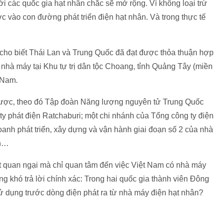
i các quốc gia hạt nhân chắc sẽ mở rộng. Vì không loại trừ
 vào con đường phát triển điện hạt nhân. Và trong thực tế
 cho biết Thái Lan và Trung Quốc đã đạt được thỏa thuận hợp
 nhà máy tại Khu tự trị dân tộc Choang, tỉnh Quảng Tây (miền
 Nam.
 được, theo đó Tập đoàn Năng lượng nguyên tử Trung Quốc
 phát điện Ratchaburi; một chi nhánh của Tổng công ty điện
oanh phát triển, xây dựng và vận hành giai đoạn số 2 của nhà
nh…
ật quan ngại mà chỉ quan tâm đến việc Việt Nam có nhà máy
ng khó trả lời chính xác: Trong hai quốc gia thành viên Đông
 dụng trước dòng điện phát ra từ nhà máy điện hạt nhân?