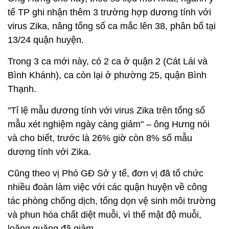
tế TP ghi nhận thêm 3 trường hợp dương tính với
virus Zika, nâng tổng số ca mắc lên 38, phân bố tại
13/24 quận huyện.
Trong 3 ca mới này, có 2 ca ở quận 2 (Cát Lái và
Bình Khánh), ca còn lại ở phường 25, quận Bình
Thạnh.
"Tỉ lệ mẫu dương tính với virus Zika trên tổng số
mẫu xét nghiệm ngày càng giảm" – ông Hưng nói
và cho biết, trước là 26% giờ còn 8% số mẫu
dương tính với Zika.
Cũng theo vị Phó GĐ Sở y tế, đơn vị đã tổ chức
nhiều đoàn làm việc với các quận huyện về công
tác phòng chống dịch, tổng dọn vệ sinh môi trường
và phun hóa chất diệt muỗi, vì thế mật độ muỗi,
loăng quăng đã giảm.