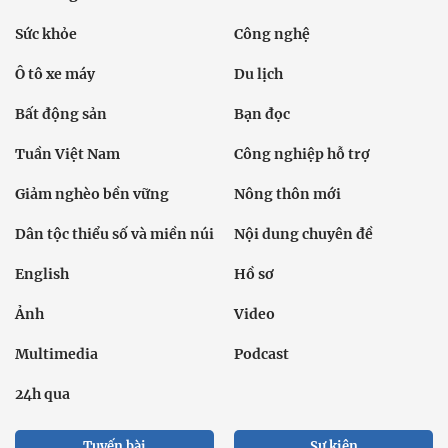
Sức khỏe
Công nghệ
Ô tô xe máy
Du lịch
Bất động sản
Bạn đọc
Tuần Việt Nam
Công nghiệp hỗ trợ
Giảm nghèo bền vững
Nông thôn mới
Dân tộc thiểu số và miền núi
Nội dung chuyên đề
English
Hồ sơ
Ảnh
Video
Multimedia
Podcast
24h qua
Tuyến bài
Sự kiện