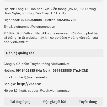
Địa chỉ: Tầng 18, Toà nhà Cục Viễn thông (VNTA), 68 Dương
Đình Nghệ, phường Cầu Giấy, TP. Hà Nội.
Điện thoại:
02439369898
- Hotline:
0923457788
Email: vietnamnet@vietnamnet.vn
© 1997 Báo VietNamNet. All rights reserved. Chỉ được phát hành
lại thông tin từ website này khi có sự đồng ý bằng văn bản của
báo VietNamNet.
Liên hệ quảng cáo
Công ty Cổ phần Truyền thông VietNamNet
0919405885 (Hà Nội)
0919435885 (Tp.HCM)
Hotline:
-
Email: contact@vietnamnet.vn
http://vads.vn
Báo giá:
Hỗ trợ kỹ thuật: support@tech.vietnamnet.vn
Tải ứng dụng
Độc giả gửi bài
Tuyển dụng