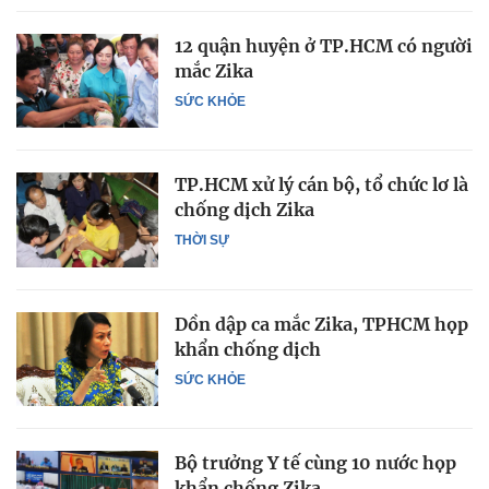
12 quận huyện ở TP.HCM có người
mắc Zika
SỨC KHỎE
TP.HCM xử lý cán bộ, tổ chức lơ là
chống dịch Zika
THỜI SỰ
Dồn dập ca mắc Zika, TPHCM họp
khẩn chống dịch
SỨC KHỎE
Bộ trưởng Y tế cùng 10 nước họp
khẩn chống Zika