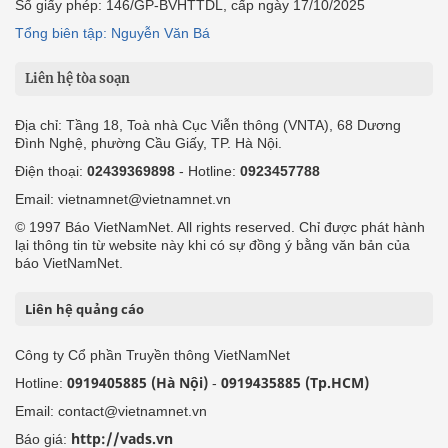
Số giấy phép: 146/GP-BVHTTDL, cấp ngày 17/10/2025
Tổng biên tập: Nguyễn Văn Bá
Liên hệ tòa soạn
Địa chỉ: Tầng 18, Toà nhà Cục Viễn thông (VNTA), 68 Dương
Đình Nghệ, phường Cầu Giấy, TP. Hà Nội.
Điện thoại:
02439369898
- Hotline:
0923457788
Email: vietnamnet@vietnamnet.vn
© 1997 Báo VietNamNet. All rights reserved. Chỉ được phát hành
lại thông tin từ website này khi có sự đồng ý bằng văn bản của
báo VietNamNet.
Liên hệ quảng cáo
Công ty Cổ phần Truyền thông VietNamNet
0919405885 (Hà Nội)
0919435885 (Tp.HCM)
Hotline:
-
Email: contact@vietnamnet.vn
http://vads.vn
Báo giá: