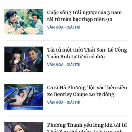
Cuộc sống trái ngược của 3 nam
tài tử màn bạc thập niên 90
VĂN HÓA - GIẢI TRÍ
Tài tử một thời Thái San: Lê Công
Tuấn Anh tự tử vì cô đơn
VĂN HÓA - GIẢI TRÍ
Ca sĩ Hà Phương 'lột xác' bên siêu
xe Bentley Coupe 20 tỷ đồng
VĂN HÓA - GIẢI TRÍ
Phương Thanh yếu lòng khi tài tử
Thái San thú nhận 'trái tim anh