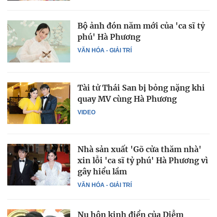
Bộ ảnh đón năm mới của 'ca sĩ tỷ
phú' Hà Phương
VĂN HÓA - GIẢI TRÍ
Tài tử Thái San bị bỏng nặng khi
quay MV cùng Hà Phương
VIDEO
Nhà sản xuất 'Gõ cửa thăm nhà'
xin lỗi 'ca sĩ tỷ phú' Hà Phương vì
gây hiểu lầm
VĂN HÓA - GIẢI TRÍ
Nụ hôn kinh điển của Diễm