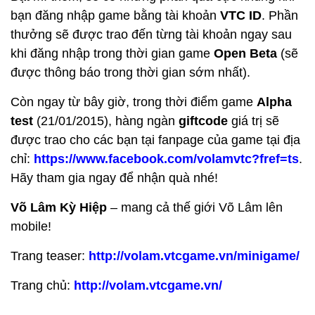
bạn đăng nhập game bằng tài khoản
VTC ID
. Phần
thưởng sẽ được trao đến từng tài khoản ngay sau
khi đăng nhập trong thời gian game
Open Beta
(sẽ
được thông báo trong thời gian sớm nhất).
Còn ngay từ bây giờ, trong thời điểm game
Alpha
test
(21/01/2015), hàng ngàn
giftcode
giá trị sẽ
được trao cho các bạn tại fanpage của game tại địa
chỉ:
https://www.facebook.com/volamvtc?fref=ts
.
Hãy tham gia ngay để nhận quà nhé!
Võ Lâm Kỳ Hiệp
– mang cả thế giới Võ Lâm lên
mobile!
Trang teaser:
http://volam.vtcgame.vn/minigame/
Trang chủ:
http://volam.vtcgame.vn/