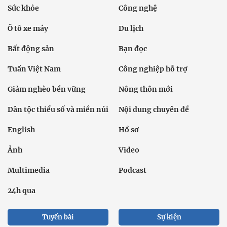
Sức khỏe
Công nghệ
Ô tô xe máy
Du lịch
Bất động sản
Bạn đọc
Tuần Việt Nam
Công nghiệp hỗ trợ
Giảm nghèo bền vững
Nông thôn mới
Dân tộc thiểu số và miền núi
Nội dung chuyên đề
English
Hồ sơ
Ảnh
Video
Multimedia
Podcast
24h qua
Tuyến bài
Sự kiện