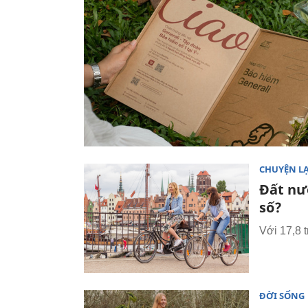
CHUYỆN L
Đất nư
số?
Với 17,8 t
ĐỜI SỐNG