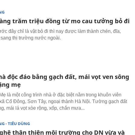
NG
àng trăm triệu đồng từ mo cau tưởng bỏ đi
ớc đây chỉ là vật bỏ đi thì nay được làm thành chén, đĩa,
 sang thị trường nước ngoài.
hà độc đáo bằng gạch đất, mái vọt ven sông
ặng mẹ
ẹ là một công trình nhà ở đặc biệt nằm trong khuôn viên
 xã Cổ Đông, Sơn Tây, ngoại thành Hà Nội. Tường gạch đất
g, mái lá vọt xòe rộng, xốp, chắn mưa...
G - TIÊU DÙNG
ghệ thân thiện môi trường cho DN vừa và