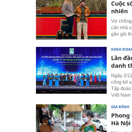
Cuộc s
nhiên
Vợ chồng 
căn nhà x
gần gũi t
KINH DOA
Lần đầ
danh t
Ngày 2/11
công bố s
Tập đoàn 
Việt Nam 
GIA ĐÌNH
Phong t
Hà Nội