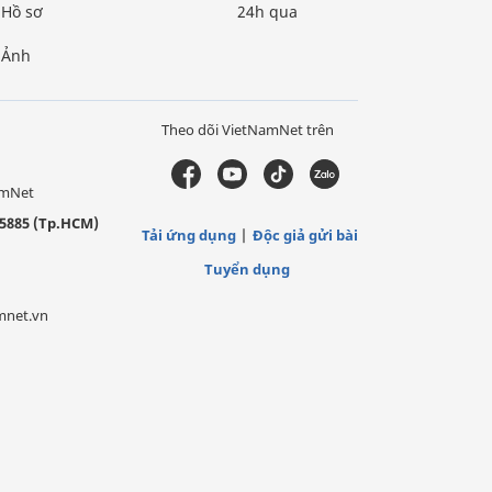
Hồ sơ
24h qua
Ảnh
Theo dõi VietNamNet trên
amNet
5885 (Tp.HCM)
Tải ứng dụng
Độc giả gửi bài
Tuyển dụng
mnet.vn