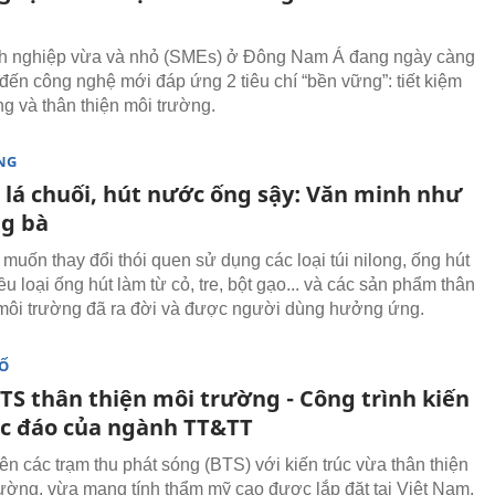
h nghiệp vừa và nhỏ (SMEs) ở Đông Nam Á đang ngày càng
 đến công nghệ mới đáp ứng 2 tiêu chí “bền vững”: tiết kiệm
g và thân thiện môi trường.
NG
u lá chuối, hút nước ống sậy: Văn minh như
ng bà
muốn thay đổi thói quen sử dụng các loại túi nilong, ống hút
u loại ống hút làm từ cỏ, tre, bột gạo... và các sản phẩm thân
 môi trường đã ra đời và được người dùng hưởng ứng.
SỐ
TS thân thiện môi trường - Công trình kiến
ộc đáo của ngành TT&TT
ên các trạm thu phát sóng (BTS) với kiến trúc vừa thân thiện
rường, vừa mang tính thẩm mỹ cao được lắp đặt tại Việt Nam.