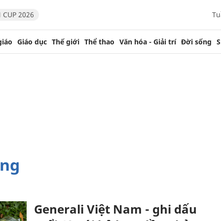
 CUP 2026
Tu
giáo
Giáo dục
Thế giới
Thể thao
Văn hóa - Giải trí
Đời sống
S
ờng
Generali Việt Nam - ghi dấu