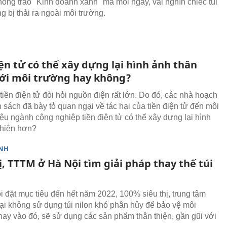
ong trào "Kinh doanh xanh" mà mỗi ngày, vài nghìn chiếc túi
g bị thải ra ngoài môi trường.
ện tử có thể xây dựng lại hình ảnh thân
với môi trường hay không?
tiền điện tử đòi hỏi nguồn điện rất lớn. Do đó, các nhà hoạch
 sách đã bày tỏ quan ngại về tác hại của tiền điện tử đến môi
iệu ngành công nghiệp tiền điện tử có thể xây dựng lại hình
thiện hơn?
NH
ị, TTTM ở Hà Nội tìm giải pháp thay thế túi
i đặt mục tiêu đến hết năm 2022, 100% siêu thị, trung tâm
i không sử dụng túi nilon khó phân hủy để bảo vệ môi
hay vào đó, sẽ sử dụng các sản phẩm thân thiện, gần gũi với