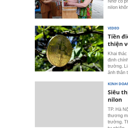
Nhờ có ph
nilon khôn
VIDEO
Tiền đi
thiện 
Khai thác 
định chính
trường. L
ảnh thân 
KINH DOA
Siêu th
nilon
TP. Hà Nộ
thương mạ
trường. T