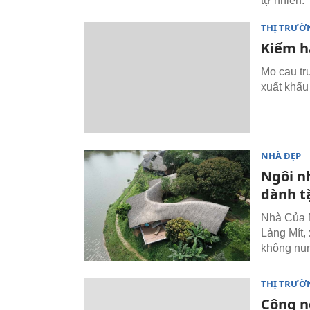
tự nhiên.
THỊ TRƯỜ
Kiếm h
Mo cau trư
xuất khẩu
NHÀ ĐẸP
Ngôi n
dành t
Nhà Của M
Làng Mít,
không nun
THỊ TRƯỜN
Công n