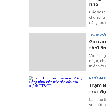
nhỏ
Các doan
chú trọng
năng lượn
THỊ TRƯỜ
Gói ra
thời ô
Với mong 
nhựa, nhiề
thiện với
HẠ TẦNG 
Trạm B
trúc đ
Lần đầu ti
với môi t