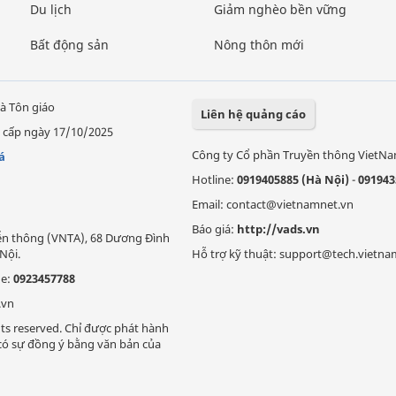
Du lịch
Giảm nghèo bền vững
Bất động sản
Nông thôn mới
à Tôn giáo
Liên hệ quảng cáo
 cấp ngày 17/10/2025
Công ty Cổ phần Truyền thông VietN
á
Hotline:
0919405885 (Hà Nội)
-
091943
Email: contact@vietnamnet.vn
Báo giá:
http://vads.vn
Viễn thông (VNTA), 68 Dương Đình
Nội.
Hỗ trợ kỹ thuật: support@tech.vietna
ne:
0923457788
.vn
ts reserved. Chỉ được phát hành
i có sự đồng ý bằng văn bản của