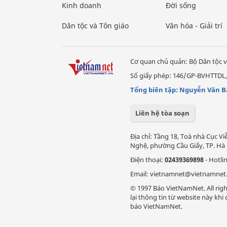
Kinh doanh
Đời sống
Dân tộc và Tôn giáo
Văn hóa - Giải trí
Cơ quan chủ quản: Bộ Dân tộc v
Số giấy phép: 146/GP-BVHTTDL,
Tổng biên tập: Nguyễn Văn B
Liên hệ tòa soạn
Địa chỉ: Tầng 18, Toà nhà Cục 
Nghệ, phường Cầu Giấy, TP. Hà 
Điện thoại:
02439369898
- Hotli
Email: vietnamnet@vietnamnet
© 1997 Báo VietNamNet. All righ
lại thông tin từ website này kh
báo VietNamNet.