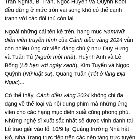
Trần Nghĩa, Bi Trần, Ngọc Huyền và Quỳnh Kool
đều dừng ở mức tròn vai song khó có thể cạnh
tranh với các đối thủ còn lại.
Ngoài những cái tên kể trên, hạng mục
Nam/Nữ
diễn viên truyền hình
của
Cánh diều vàng 2024
vẫn
còn nhiều ứng cử viên đáng chú ý như Duy Hưng
và Tuấn Tú (
Người một nhà
), Huỳnh Anh và Lê
Bống (
Lỡ hẹn với ngày xanh
), Kim Tuyến và Ngọc
Quỳnh (
Nữ luật sư
), Quang Tuấn (
Tết ở làng Địa
Ngục
)...
Có thể thấy,
Cánh diều vàng 2024
không chỉ đa
dạng về thể loại và nội dung phim mà những ứng
viên cho các hạng mục diễn xuất cũng phong phú.
Những nghệ sĩ xuất sắc nhất sẽ được vinh danh tại
Lễ trao giải vào tối 10/9 tại Quảng trường Nhà hát
Đó, Nha Trang trực tiếp trên các nền tảng trực tuyến