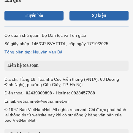
24h qua
Tuyến bài
Sự kiện
Cơ quan chủ quản: Bộ Dân tộc và Tôn giáo
Số giấy phép: 146/GP-BVHTTDL, cấp ngày 17/10/2025
Tổng biên tập: Nguyễn Văn Bá
Liên hệ tòa soạn
Địa chỉ: Tầng 18, Toà nhà Cục Viễn thông (VNTA), 68 Dương
Đình Nghệ, phường Cầu Giấy, TP. Hà Nội.
Điện thoại:
02439369898
- Hotline:
0923457788
Email: vietnamnet@vietnamnet.vn
© 1997 Báo VietNamNet. All rights reserved. Chỉ được phát hành
lại thông tin từ website này khi có sự đồng ý bằng văn bản của
báo VietNamNet.