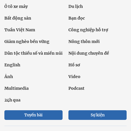
Ô tô xe máy
Du lịch
Bất động sản
Bạn đọc
Tuần Việt Nam
Công nghiệp hỗ trợ
Giảm nghèo bền vững
Nông thôn mới
Dân tộc thiểu số và miền núi
Nội dung chuyên đề
English
Hồ sơ
Ảnh
Video
Multimedia
Podcast
24h qua
Tuyến bài
Sự kiện