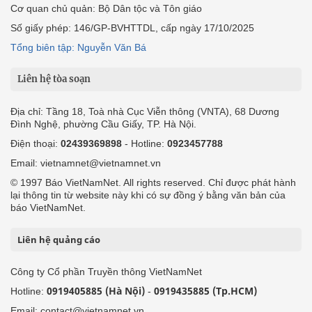
Cơ quan chủ quản: Bộ Dân tộc và Tôn giáo
Số giấy phép: 146/GP-BVHTTDL, cấp ngày 17/10/2025
Tổng biên tập: Nguyễn Văn Bá
Liên hệ tòa soạn
Địa chỉ: Tầng 18, Toà nhà Cục Viễn thông (VNTA), 68 Dương
Đình Nghệ, phường Cầu Giấy, TP. Hà Nội.
Điện thoại:
02439369898
- Hotline:
0923457788
Email: vietnamnet@vietnamnet.vn
© 1997 Báo VietNamNet. All rights reserved. Chỉ được phát hành
lại thông tin từ website này khi có sự đồng ý bằng văn bản của
báo VietNamNet.
Liên hệ quảng cáo
Công ty Cổ phần Truyền thông VietNamNet
0919405885 (Hà Nội)
0919435885 (Tp.HCM)
Hotline:
-
Email: contact@vietnamnet.vn