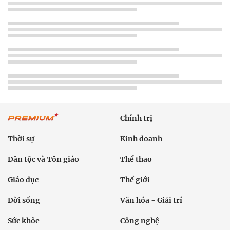
Chính trị
Thời sự
Kinh doanh
Dân tộc và Tôn giáo
Thể thao
Giáo dục
Thế giới
Đời sống
Văn hóa - Giải trí
Sức khỏe
Công nghệ