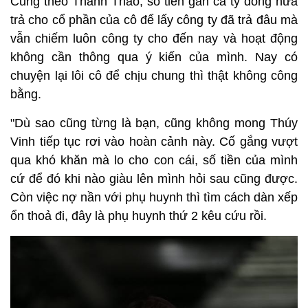
Cũng theo Thanh Thảo, số tiền gần cả tỷ đồng hứa
trả cho cổ phần của cô để lấy công ty đã trả đâu mà
vẫn chiếm luôn công ty cho đến nay và hoạt động
không cần thông qua ý kiến của mình. Nay có
chuyện lại lôi cô để chịu chung thì thật không công
bằng.
"Dù sao cũng từng là bạn, cũng không mong Thúy
Vinh tiếp tục rơi vào hoàn cảnh này. Cố gắng vượt
qua khó khăn mà lo cho con cái, số tiền của mình
cứ để đó khi nào giàu lên mình hỏi sau cũng được.
Còn việc nợ nần với phụ huynh thì tìm cách dàn xếp
ổn thoả đi, đây là phụ huynh thứ 2 kêu cứu rồi.