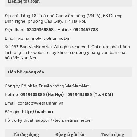
Liên hệ tòa soạn
Địa chỉ: Tầng 18, Toà nhà Cục Viễn thông (VNTA), 68 Dương
Đình Nghệ, phường Cầu Giấy, TP. Hà Nội.
Điện thoại:
02439369898
- Hotline:
0923457788
Email: vietnamnet@vietnamnet.vn
© 1997 Báo VietNamNet. All rights reserved. Chỉ được phát hành
lại thông tin từ website này khi có sự đồng ý bằng văn bản của
báo VietNamNet.
Liên hệ quảng cáo
Công ty Cổ phần Truyền thông VietNamNet
0919405885 (Hà Nội)
0919435885 (Tp.HCM)
Hotline:
-
Email: contact@vietnamnet.vn
http://vads.vn
Báo giá:
Hỗ trợ kỹ thuật: support@tech.vietnamnet.vn
Tải ứng dụng
Độc giả gửi bài
Tuyển dụng