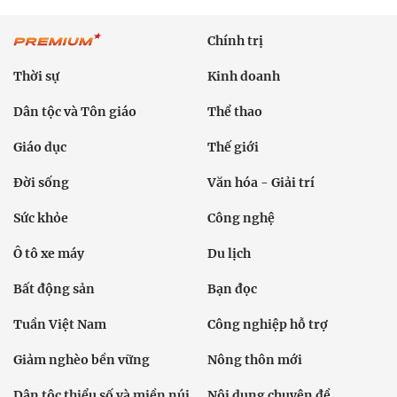
Chính trị
Thời sự
Kinh doanh
Dân tộc và Tôn giáo
Thể thao
Giáo dục
Thế giới
Đời sống
Văn hóa - Giải trí
Sức khỏe
Công nghệ
Ô tô xe máy
Du lịch
Bất động sản
Bạn đọc
Tuần Việt Nam
Công nghiệp hỗ trợ
Giảm nghèo bền vững
Nông thôn mới
Dân tộc thiểu số và miền núi
Nội dung chuyên đề