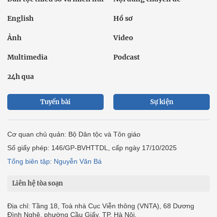
English
Hồ sơ
Ảnh
Video
Multimedia
Podcast
24h qua
Tuyến bài
Sự kiện
Cơ quan chủ quản: Bộ Dân tộc và Tôn giáo
Số giấy phép: 146/GP-BVHTTDL, cấp ngày 17/10/2025
Tổng biên tập: Nguyễn Văn Bá
Liên hệ tòa soạn
Địa chỉ: Tầng 18, Toà nhà Cục Viễn thông (VNTA), 68 Dương
Đình Nghệ, phường Cầu Giấy, TP. Hà Nội.