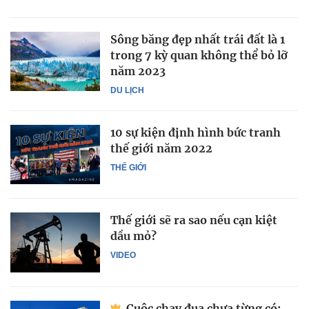
Sông băng đẹp nhất trái đất là 1
trong 7 kỳ quan không thể bỏ lỡ
năm 2023
DU LỊCH
10 sự kiện định hình bức tranh
thế giới năm 2022
THẾ GIỚI
Thế giới sẽ ra sao nếu cạn kiệt
dầu mỏ?
VIDEO
Cuộc chạy đua chưa từng có: