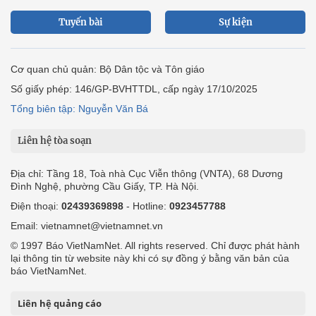
Tuyến bài
Sự kiện
Cơ quan chủ quản: Bộ Dân tộc và Tôn giáo
Số giấy phép: 146/GP-BVHTTDL, cấp ngày 17/10/2025
Tổng biên tập: Nguyễn Văn Bá
Liên hệ tòa soạn
Địa chỉ: Tầng 18, Toà nhà Cục Viễn thông (VNTA), 68 Dương
Đình Nghệ, phường Cầu Giấy, TP. Hà Nội.
Điện thoại:
02439369898
- Hotline:
0923457788
Email: vietnamnet@vietnamnet.vn
© 1997 Báo VietNamNet. All rights reserved. Chỉ được phát hành
lại thông tin từ website này khi có sự đồng ý bằng văn bản của
báo VietNamNet.
Liên hệ quảng cáo