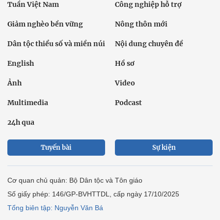
Tuần Việt Nam
Công nghiệp hỗ trợ
Giảm nghèo bền vững
Nông thôn mới
Dân tộc thiểu số và miền núi
Nội dung chuyên đề
English
Hồ sơ
Ảnh
Video
Multimedia
Podcast
24h qua
Tuyến bài
Sự kiện
Cơ quan chủ quản: Bộ Dân tộc và Tôn giáo
Số giấy phép: 146/GP-BVHTTDL, cấp ngày 17/10/2025
Tổng biên tập: Nguyễn Văn Bá