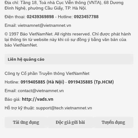
Địa chỉ: Tầng 18, Toà nhà Cục Viễn thông (VNTA), 68 Dương
Đình Nghệ, phường Cầu Giấy, TP. Hà Nội.
Điện thoại:
02439369898
- Hotline:
0923457788
Email: vietnamnet@vietnamnet.vn
© 1997 Báo VietNamNet. All rights reserved. Chỉ được phát hành
lại thông tin từ website này khi có sự đồng ý bằng văn bản của
báo VietNamNet.
Liên hệ quảng cáo
Công ty Cổ phần Truyền thông VietNamNet
0919405885 (Hà Nội)
0919435885 (Tp.HCM)
Hotline:
-
Email: contact@vietnamnet.vn
http://vads.vn
Báo giá:
Hỗ trợ kỹ thuật: support@tech.vietnamnet.vn
Tải ứng dụng
Độc giả gửi bài
Tuyển dụng