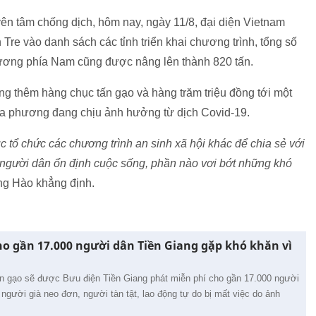
n tâm chống dịch, hôm nay, ngày 11/8, đại diện Vietnam
 Tre vào danh sách các tỉnh triển khai chương trình, tổng số
hương phía Nam cũng được nâng lên thành 820 tấn.
ặng thêm hàng chục tấn gạo và hàng trăm triệu đồng tới một
địa phương đang chịu ảnh hưởng từ dịch Covid-19.
ục tổ chức các chương trình an sinh xã hội khác để chia sẻ với
người dân ổn định cuộc sống, phần nào vơi bớt những khó
ng Hào khẳng định.
ho gần 17.000 người dân Tiền Giang gặp khó khăn vì
ấn gạo sẽ được Bưu điện Tiền Giang phát miễn phí cho gần 17.000 người
người già neo đơn, người tàn tật, lao động tự do bị mất việc do ảnh