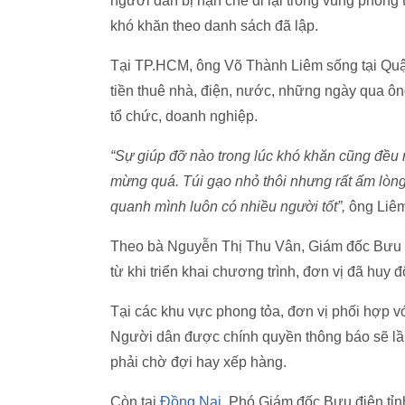
người dân bị hạn chế đi lại trong vùng phong 
khó khăn theo danh sách đã lập.
Tại TP.HCM, ông Võ Thành Liêm sống tại Quận
tiền thuê nhà, điện, nước, những ngày qua ô
tổ chức, doanh nghiệp.
“Sự giúp đỡ nào trong lúc khó khăn cũng đều r
mừng quá. Túi gạo nhỏ thôi nhưng rất ấm lòn
quanh mình luôn có nhiều người tốt”,
ông Liêm
Theo bà Nguyễn Thị Thu Vân, Giám đốc Bưu đ
từ khi triển khai chương trình, đơn vị đã huy
Tại các khu vực phong tỏa, đơn vị phối hợp 
Người dân được chính quyền thông báo sẽ lần 
phải chờ đợi hay xếp hàng.
Còn tại
Đồng Nai
, Phó Giám đốc Bưu điện tỉn