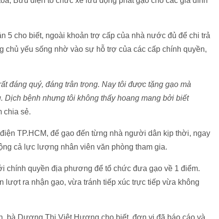
tỏa, Bưu điện tổ chức xe lưu động phát gạo cho các gia đình
 5 cho biết, ngoài khoản trợ cấp của nhà nước đủ để chi trả
ng chủ yếu sống nhờ vào sự hỗ trợ của các cấp chính quyền,
ất đáng quý, đáng trân trọng. Nay tôi được tặng gạo mà
g. Dịch bệnh nhưng tôi không thấy hoang mang bởi biết
 chia sẻ.
iện TP.HCM, để gạo đến từng nhà người dân kịp thời, ngay
 động cả lực lượng nhân viên văn phòng tham gia.
với chính quyền địa phương để tổ chức đưa gạo về 1 điểm.
lượt ra nhận gạo, vừa tránh tiếp xúc trực tiếp vừa không
h, bà Dương Thị Việt Hương cho biết, đơn vị đã báo cáo và