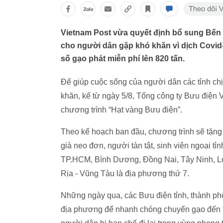
Vietnam Post vừa quyết định bổ sung Bến T
cho người dân gặp khó khăn vì dịch Covid
số gạo phát miễn phí lên 820 tấn.
Để giúp cuộc sống của người dân các tỉnh ch
khăn, kể từ ngày 5/8, Tổng công ty Bưu điện V
chương trình “Hạt vàng Bưu điện”.
Theo kế hoạch ban đầu, chương trình sẽ tặng
già neo đơn, người tàn tật, sinh viên ngoại tỉn
TP.HCM, Bình Dương, Đồng Nai, Tây Ninh, Lon
Rịa - Vũng Tàu là địa phương thứ 7.
Những ngày qua, các Bưu điện tỉnh, thành p
địa phương để nhanh chóng chuyển gạo đến tậ