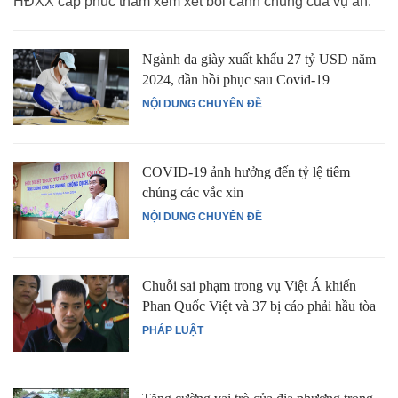
HĐXX cấp phúc thẩm xem xét bối cảnh chung của vụ án.
Ngành da giày xuất khẩu 27 tỷ USD năm
2024, dần hồi phục sau Covid-19
NỘI DUNG CHUYÊN ĐỀ
COVID-19 ảnh hưởng đến tỷ lệ tiêm
chủng các vắc xin
NỘI DUNG CHUYÊN ĐỀ
Chuỗi sai phạm trong vụ Việt Á khiến
Phan Quốc Việt và 37 bị cáo phải hầu tòa
PHÁP LUẬT