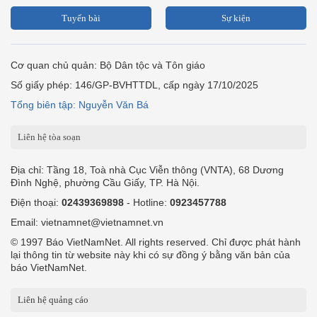
Tuyến bài
Sự kiện
Cơ quan chủ quản: Bộ Dân tộc và Tôn giáo
Số giấy phép: 146/GP-BVHTTDL, cấp ngày 17/10/2025
Tổng biên tập: Nguyễn Văn Bá
Liên hệ tòa soạn
Địa chỉ: Tầng 18, Toà nhà Cục Viễn thông (VNTA), 68 Dương
Đình Nghệ, phường Cầu Giấy, TP. Hà Nội.
Điện thoại:
02439369898
- Hotline:
0923457788
Email: vietnamnet@vietnamnet.vn
© 1997 Báo VietNamNet. All rights reserved. Chỉ được phát hành
lại thông tin từ website này khi có sự đồng ý bằng văn bản của
báo VietNamNet.
Liên hệ quảng cáo