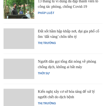
13 tháng tù vì dùng đá đập thành viên tổ
công tác phòng, chống Covid-19
PHÁP LUẬT
Đất sốt hầm hập khắp nơi, đại gia phố cổ
ôm ‘đất vàng’ chôn tiền tỷ
THỊ TRƯỜNG
Người dân gọi tổng đài nóng về phòng
chống dịch, không ai bắt máy
THỜI SỰ
Kiến nghị xây cơ sở hỏa táng để xử lý
người chết do dịch bệnh
THỊ TRƯỜNG