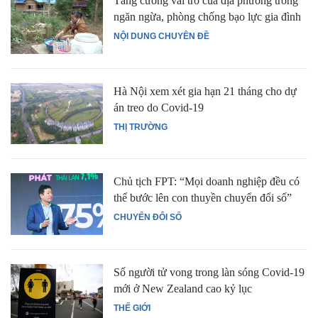
Tăng cường vai trò của địa phương trong
ngăn ngừa, phòng chống bạo lực gia đình
NỘI DUNG CHUYÊN ĐỀ
Hà Nội xem xét gia hạn 21 tháng cho dự
án treo do Covid-19
THỊ TRƯỜNG
Chủ tịch FPT: “Mọi doanh nghiệp đều có
thể bước lên con thuyền chuyển đổi số”
CHUYỂN ĐỔI SỐ
Số người tử vong trong làn sóng Covid-19
mới ở New Zealand cao kỷ lục
THẾ GIỚI