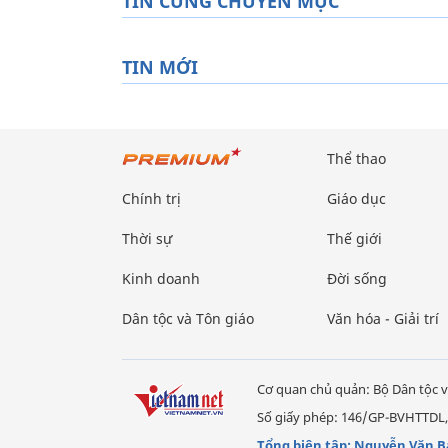
TIN CÙNG CHUYÊN MỤC
TIN MỚI
Thể thao
Chính trị
Giáo dục
Thời sự
Thế giới
Kinh doanh
Đời sống
Dân tộc và Tôn giáo
Văn hóa - Giải trí
Cơ quan chủ quản: Bộ Dân tộc v
Số giấy phép: 146/GP-BVHTTDL,
Tổng biên tập: Nguyễn Văn B