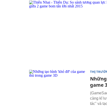
THỊ TRƯỜ
Những 
game 
(GameSao) 
càng kĩ l
tác" và t