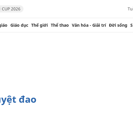
 CUP 2026
Tu
giáo
Giáo dục
Thế giới
Thể thao
Văn hóa - Giải trí
Đời sống
S
yệt đao