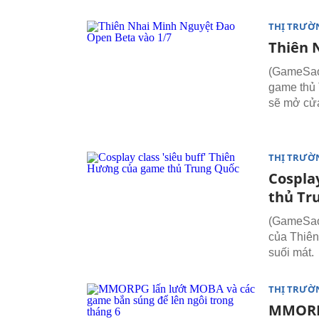
THỊ TRƯỜ
Thiên 
(GameSao) 
game thủ 
sẽ mở cư
THỊ TRƯỜ
Cosplay
thủ Tr
(GameSao) -
của Thiên
suối mát.
THỊ TRƯỜ
MMORPG