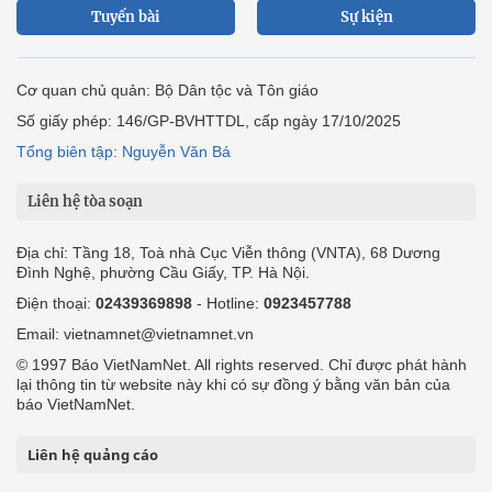
Tuyến bài
Sự kiện
Cơ quan chủ quản: Bộ Dân tộc và Tôn giáo
Số giấy phép: 146/GP-BVHTTDL, cấp ngày 17/10/2025
Tổng biên tập: Nguyễn Văn Bá
Liên hệ tòa soạn
Địa chỉ: Tầng 18, Toà nhà Cục Viễn thông (VNTA), 68 Dương
Đình Nghệ, phường Cầu Giấy, TP. Hà Nội.
Điện thoại:
02439369898
- Hotline:
0923457788
Email: vietnamnet@vietnamnet.vn
© 1997 Báo VietNamNet. All rights reserved. Chỉ được phát hành
lại thông tin từ website này khi có sự đồng ý bằng văn bản của
báo VietNamNet.
Liên hệ quảng cáo