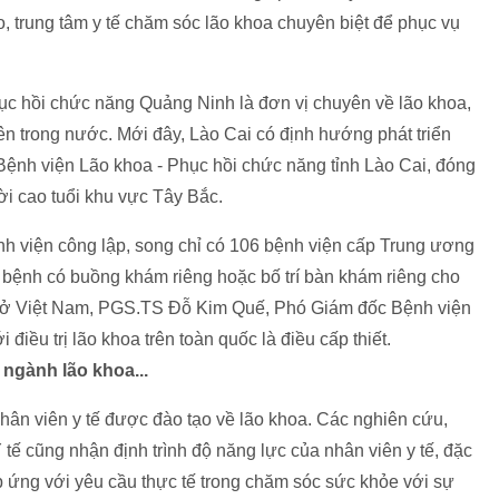
ão, trung tâm y tế chăm sóc lão khoa chuyên biệt để phục vụ
ục hồi chức năng Quảng Ninh là đơn vị chuyên về lão khoa,
ên trong nước. Mới đây, Lào Cai có định hướng phát triển
Bệnh viện Lão khoa - Phục hồi chức năng tỉnh Lào Cai, đóng
ời cao tuổi khu vực Tây Bắc.
 viện công lập, song chỉ có 106 bệnh viện cấp Trung ương
ệnh có buồng khám riêng hoặc bố trí bàn khám riêng cho
số ở Việt Nam, PGS.TS Đỗ Kim Quế, Phó Giám đốc Bệnh viện
điều trị lão khoa trên toàn quốc là điều cấp thiết.
 ngành lão khoa...
n viên y tế được đào tạo về lão khoa. Các nghiên cứu,
ế cũng nhận định trình độ năng lực của nhân viên y tế, đặc
áp ứng với yêu cầu thực tế trong chăm sóc sức khỏe với sự