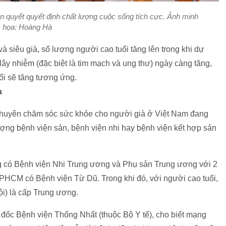
iên quyết quyết định chất lượng cuộc sống tích cực. Ảnh minh
họa: Hoàng Hà
và siêu già, số lượng người cao tuổi tăng lên trong khi dự
ây nhiễm (đặc biệt là tim mạch và ung thư) ngày càng tăng,
ổi sẽ tăng tương ứng.
oa
 chuyên chăm sóc sức khỏe cho người già ở Việt Nam đang
 lượng bệnh viện sản, bệnh viện nhi hay bệnh viện kết hợp sản
ng có Bệnh viện Nhi Trung ương và Phụ sản Trung ương với 2
TPHCM có Bệnh viện Từ Dũ. Trong khi đó, với người cao tuổi,
i) là cấp Trung ương.
c Bệnh viện Thống Nhất (thuộc Bộ Y tế), cho biết mạng