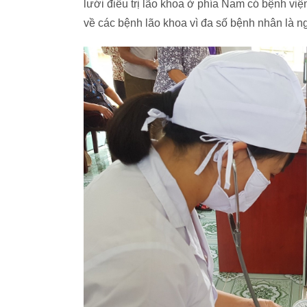
lưới điều trị lão khoa ở phía Nam có bệnh việ
về các bệnh lão khoa vì đa số bệnh nhân là ng