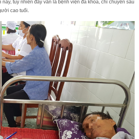
n này, tuy nhiên đây vẫn là bệnh viện đa khoa, chỉ chuyên sâu
ười cao tuổi.