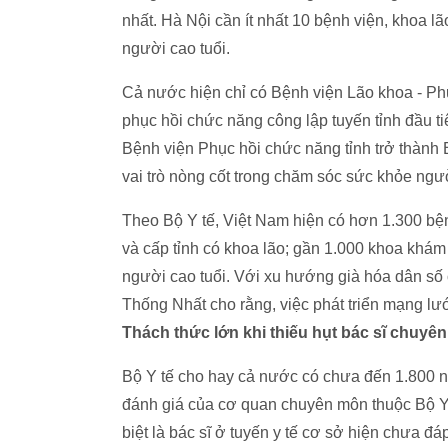
nhất. Hà Nội cần ít nhất 10 bệnh viện, khoa l
người cao tuổi.
Cả nước hiện chỉ có Bệnh viện Lão khoa - Ph
phục hồi chức năng công lập tuyến tỉnh đầu ti
Bệnh viện Phục hồi chức năng tỉnh trở thành 
vai trò nòng cốt trong chăm sóc sức khỏe ngư
Theo Bộ Y tế, Việt Nam hiện có hơn 1.300 bệnh
và cấp tỉnh có khoa lão; gần 1.000 khoa khám b
người cao tuổi. Với xu hướng già hóa dân 
Thống Nhất cho rằng, việc phát triển mạng lưới 
Thách thức lớn khi thiếu hụt bác sĩ chuyên
Bộ Y tế cho hay cả nước có chưa đến 1.800 nhâ
đánh giá của cơ quan chuyên môn thuộc Bộ Y t
biệt là bác sĩ ở tuyến y tế cơ sở hiện chưa đ