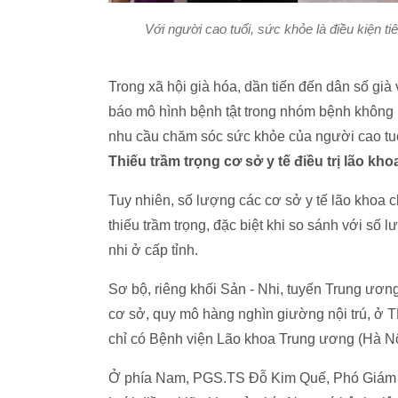
Với người cao tuổi, sức khỏe là điều kiện t
Trong xã hội già hóa, dần tiến đến dân số già 
báo mô hình bệnh tật trong nhóm bệnh không l
nhu cầu chăm sóc sức khỏe của người cao tu
Thiếu trầm trọng cơ sở y tế điều trị lão kh
Tuy nhiên, số lượng các cơ sở y tế lão khoa
thiếu trầm trọng, đặc biệt khi so sánh với số
nhi ở cấp tỉnh.
Sơ bộ, riêng khối Sản - Nhi, tuyến Trung ươ
cơ sở, quy mô hàng nghìn giường nội trú, ở 
chỉ có Bệnh viện Lão khoa Trung ương (Hà Nộ
Ở phía Nam, PGS.TS Đỗ Kim Quế, Phó Giám đố