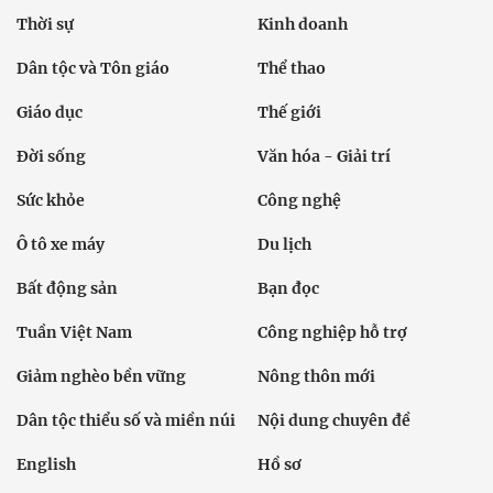
Thời sự
Kinh doanh
Dân tộc và Tôn giáo
Thể thao
Giáo dục
Thế giới
Đời sống
Văn hóa - Giải trí
Sức khỏe
Công nghệ
Ô tô xe máy
Du lịch
Bất động sản
Bạn đọc
Tuần Việt Nam
Công nghiệp hỗ trợ
Giảm nghèo bền vững
Nông thôn mới
Dân tộc thiểu số và miền núi
Nội dung chuyên đề
English
Hồ sơ