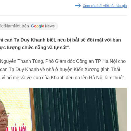
Xem các bài viết của tác giả
 can Tạ Duy Khanh biết, nếu bị bắt sẽ đối mặt với bản
lực lượng chức năng và tự sát”.
ng Nguyễn Thanh Tùng, Phó Giám đốc Công an TP Hà Nội cho
hi can Tạ Duy Khanh về nhà ở huyện Kiến Xương (tỉnh Thái
g vì bố mẹ và vợ con của Khanh đều đã lên Hà Nội làm thuê".