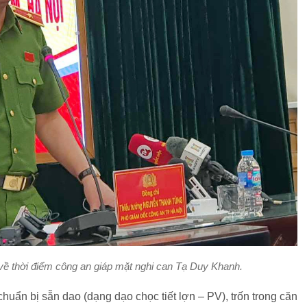
ề thời điểm công an giáp mặt nghi can Tạ Duy Khanh.
chuẩn bị sẵn dao (dạng dạo chọc tiết lợn – PV), trốn trong căn