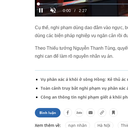
Cụ thể, nghi phạm dùng dao đâm vào ngực, bụn
dùng các biện pháp nghiệp vụ ngăn cản rồi đ
Theo Thiếu tướng Nguyễn Thanh Tùng, quyết 
nghi can để làm rõ nguyên nhân vụ án.
Vụ phân xác á khôi ở sông Hồng: Kẻ thủ ác
Toàn cảnh truy bắt nghi phạm vụ phân xác 
Công an thông tin nghi phạm giết á khôi p
Bình luận
Xem thêm về:
nạn nhân
Hà Nội
Thi