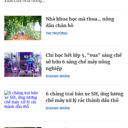
xuất của nhà nông...
Nhà khoa học mà thua… nông
dân chăn bò
THỊ TRƯỜNG
Chỉ học hết lớp 5, "vua" sáng chế
sở hữu 6 sáng chế máy nông
nghiệp
DOANH NHÂN
6 chàng trai bán xe SH, ứng lương
chế máy xử lý rác thành dầu thô
DOANH NHÂN