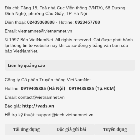
Địa chỉ: Tầng 18, Toà nhà Cục Viễn thông (VNTA), 68 Dương
Đình Nghệ, phường Cầu Giấy, TP. Hà Nội.
Điện thoại:
02439369898
- Hotline:
0923457788
Email: vietnamnet@vietnamnet.vn
© 1997 Báo VietNamNet. All rights reserved. Chỉ được phát hành
lại thông tin từ website này khi có sự đồng ý bằng văn bản của
báo VietNamNet.
Liên hệ quảng cáo
Công ty Cổ phần Truyền thông VietNamNet
0919405885 (Hà Nội)
0919435885 (Tp.HCM)
Hotline:
-
Email: contact@vietnamnet.vn
http://vads.vn
Báo giá:
Hỗ trợ kỹ thuật: support@tech.vietnamnet.vn
Tải ứng dụng
Độc giả gửi bài
Tuyển dụng