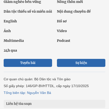
Giảm nghèo bền vững
Nông thôn mới
Dân tộc thiểu số và miền núi
Nội dung chuyên đề
English
Hồ sơ
Ảnh
Video
Multimedia
Podcast
24h qua
Tuyến bài
Sự kiện
Cơ quan chủ quản: Bộ Dân tộc và Tôn giáo
Số giấy phép: 146/GP-BVHTTDL, cấp ngày 17/10/2025
Tổng biên tập: Nguyễn Văn Bá
Liên hệ tòa soạn