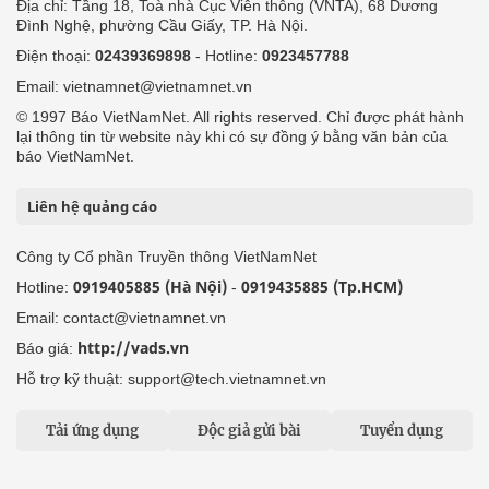
Địa chỉ: Tầng 18, Toà nhà Cục Viễn thông (VNTA), 68 Dương
Đình Nghệ, phường Cầu Giấy, TP. Hà Nội.
Điện thoại:
02439369898
- Hotline:
0923457788
Email: vietnamnet@vietnamnet.vn
© 1997 Báo VietNamNet. All rights reserved. Chỉ được phát hành
lại thông tin từ website này khi có sự đồng ý bằng văn bản của
báo VietNamNet.
Liên hệ quảng cáo
Công ty Cổ phần Truyền thông VietNamNet
0919405885 (Hà Nội)
0919435885 (Tp.HCM)
Hotline:
-
Email: contact@vietnamnet.vn
http://vads.vn
Báo giá:
Hỗ trợ kỹ thuật: support@tech.vietnamnet.vn
Tải ứng dụng
Độc giả gửi bài
Tuyển dụng