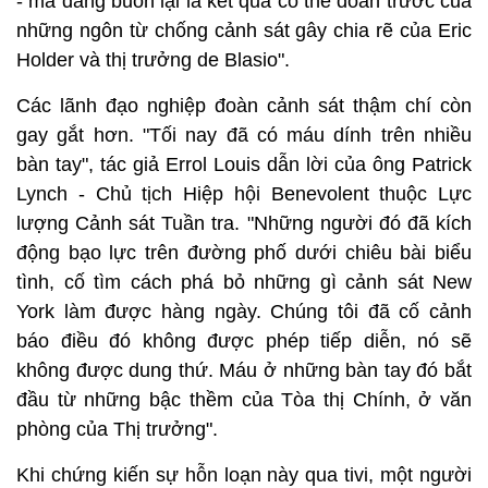
- mà đáng buồn lại là kết quả có thể đoán trước của
những ngôn từ chống cảnh sát gây chia rẽ của Eric
Holder và thị trưởng de Blasio".
Các lãnh đạo nghiệp đoàn cảnh sát thậm chí còn
gay gắt hơn. "Tối nay đã có máu dính trên nhiều
bàn tay", tác giả Errol Louis dẫn lời của ông Patrick
Lynch - Chủ tịch Hiệp hội Benevolent thuộc Lực
lượng Cảnh sát Tuần tra. "Những người đó đã kích
động bạo lực trên đường phố dưới chiêu bài biểu
tình, cố tìm cách phá bỏ những gì cảnh sát New
York làm được hàng ngày. Chúng tôi đã cố cảnh
báo điều đó không được phép tiếp diễn, nó sẽ
không được dung thứ. Máu ở những bàn tay đó bắt
đầu từ những bậc thềm của Tòa thị Chính, ở văn
phòng của Thị trưởng".
Khi chứng kiến sự hỗn loạn này qua tivi, một người