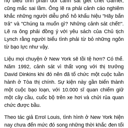
hộ biểu tình phản đối cảnh sát giết chết Garner,
cũng mắc sai lầm. Ông lẽ ra phải cảnh cáo nghiêm
khắc những người diễu phố hô khẩu hiệu "Hãy bắn
trả" và "Chúng ta muốn gì? Những cảnh sát chết!".
Lẽ ra ông phải đồng ý với yêu sách của Chủ tịch
Lynch rằng người biểu tình phải từ bỏ những ngôn
từ bạo lực như vậy.
Liệu mọi chuyện ở New York sẽ tồi tệ hơn? Có thể.
Năm 1992, cảnh sát vì thất vọng với thị trưởng
David Dinkins khi đó nên đã tổ chức một cuộc tuần
hành ở Tòa thị chính. Sự kiện này gần biến thành
một cuộc bạo loạn, với 10.000 sĩ quan chiếm giữ
một cây cầu, cuốc bộ trên xe hơi và chửi rủa quan
chức được bầu.
Theo tác giả Errol Louis, tình hình ở New York hiện
nay chưa đến mức đó song những thời khắc đen tối