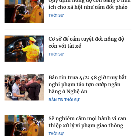
Quy định nồng độ cồn bằng 0 hữu
ích cho xã hội như cấm đốt pháo
THỜI SỰ
Cơ sở để cấm tuyệt đối nồng độ
cồn với tài xế
THỜI SỰ
Bản tin trưa 4/2: 48 giờ truy bắt
nghi phạm táo tợn cướp ngân
hàng ở Nghệ An
BẢN TIN THỜI SỰ
Sẽ nghiêm cấm mọi hành vi can
thiệp xử lý vi phạm giao thông
THỜI SỰ