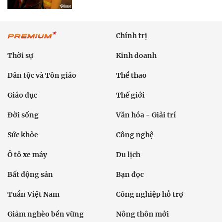
Chính trị
Thời sự
Kinh doanh
Dân tộc và Tôn giáo
Thể thao
Giáo dục
Thế giới
Đời sống
Văn hóa - Giải trí
Sức khỏe
Công nghệ
Ô tô xe máy
Du lịch
Bất động sản
Bạn đọc
Tuần Việt Nam
Công nghiệp hỗ trợ
Giảm nghèo bền vững
Nông thôn mới