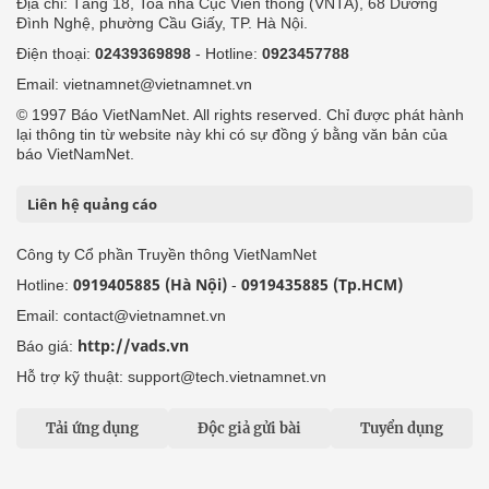
Địa chỉ: Tầng 18, Toà nhà Cục Viễn thông (VNTA), 68 Dương
Đình Nghệ, phường Cầu Giấy, TP. Hà Nội.
Điện thoại:
02439369898
- Hotline:
0923457788
Email: vietnamnet@vietnamnet.vn
© 1997 Báo VietNamNet. All rights reserved. Chỉ được phát hành
lại thông tin từ website này khi có sự đồng ý bằng văn bản của
báo VietNamNet.
Liên hệ quảng cáo
Công ty Cổ phần Truyền thông VietNamNet
0919405885 (Hà Nội)
0919435885 (Tp.HCM)
Hotline:
-
Email: contact@vietnamnet.vn
http://vads.vn
Báo giá:
Hỗ trợ kỹ thuật: support@tech.vietnamnet.vn
Tải ứng dụng
Độc giả gửi bài
Tuyển dụng