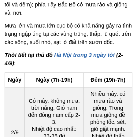
tối và đêm); phía Tây Bắc Bộ có mưa rào và giông
vài nơi.
Mưa lớn và mưa lớn cục bộ có khả năng gây ra tình
trạng ngập úng tại các vùng trũng, thấp; lũ quét trên
các sông, suối nhỏ, sạt lở đất trên sườn dốc.
Thời tiết tại thủ đô
Hà Nội tron
g 3 ngày tới
(2-
4/9)
:
Ngày
Ngày (7h-19h)
Đêm (19h-7h)
Nhiều mây, có
Có mây, không mưa,
mưa rào và
trời nắng. Gió nam
giông. Trong
đến đông nam cấp 2-
mưa giông đề
3.
phòng lốc, sét,
Nhiệt độ cao nhất:
gió giật mạnh.
2/9
33-35 độ
Nhiệt độ thấp