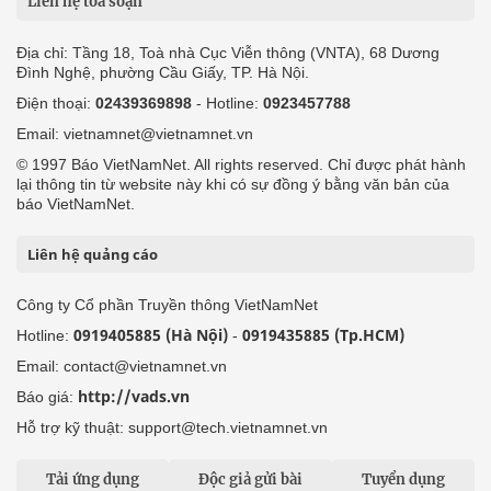
Liên hệ tòa soạn
Địa chỉ: Tầng 18, Toà nhà Cục Viễn thông (VNTA), 68 Dương
Đình Nghệ, phường Cầu Giấy, TP. Hà Nội.
Điện thoại:
02439369898
- Hotline:
0923457788
Email: vietnamnet@vietnamnet.vn
© 1997 Báo VietNamNet. All rights reserved. Chỉ được phát hành
lại thông tin từ website này khi có sự đồng ý bằng văn bản của
báo VietNamNet.
Liên hệ quảng cáo
Công ty Cổ phần Truyền thông VietNamNet
0919405885 (Hà Nội)
0919435885 (Tp.HCM)
Hotline:
-
Email: contact@vietnamnet.vn
http://vads.vn
Báo giá:
Hỗ trợ kỹ thuật: support@tech.vietnamnet.vn
Tải ứng dụng
Độc giả gửi bài
Tuyển dụng